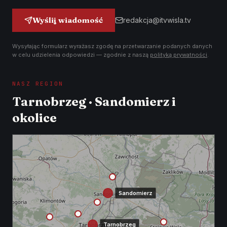
Wyślij wiadomość
redakcja@itvwisla.tv
Wysyłając formularz wyrażasz zgodę na przetwarzanie podanych danych
w celu udzielenia odpowiedzi — zgodnie z naszą
polityką prywatności
.
NASZ REGION
Tarnobrzeg · Sandomierz i
okolice
Sandomierz
Tarnobrzeg