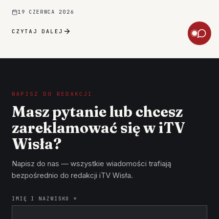
19 CZERWCA 2026
CZYTAJ DALEJ
NAPISZ DO REDAKCJI
Masz pytanie lub chcesz
zareklamować się w iTV
Wisła?
Napisz do nas — wszystkie wiadomości trafiają
bezpośrednio do redakcji iTV Wisła.
IMIĘ I NAZWISKO *