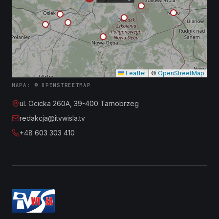
Leaflet
|
©
OpenStreetMap
MAPA: © OPENSTREETMAP
ul. Ocicka 260A, 39-400 Tarnobrzeg
redakcja@itvwisla.tv
+48 603 303 410