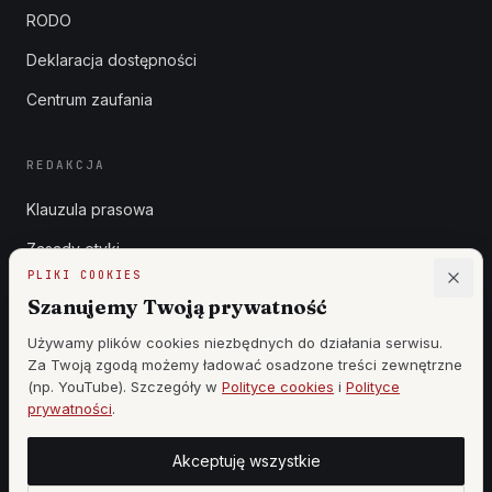
RODO
Deklaracja dostępności
Centrum zaufania
REDAKCJA
Klauzula prasowa
Zasady etyki
PLIKI COOKIES
Zgłoszenia DSA
Szanujemy Twoją prywatność
Reklama
Używamy plików cookies niezbędnych do działania serwisu.
Za Twoją zgodą możemy ładować osadzone treści zewnętrzne
Cennik
(np. YouTube). Szczegóły w
Polityce cookies
i
Polityce
prywatności
.
Akceptuję wszystkie
©
2026
WSZYSTKIE PRAWA ZASTRZEŻONE —