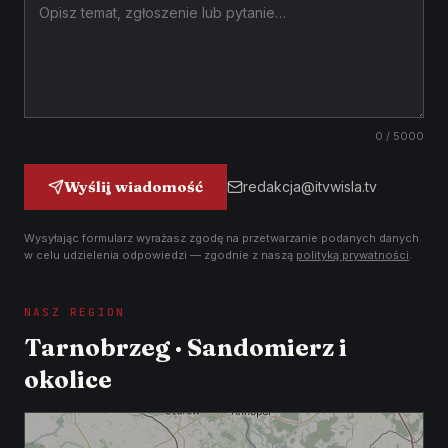
0
/ 5000
Wyślij wiadomość
redakcja@itvwisla.tv
Wysyłając formularz wyrażasz zgodę na przetwarzanie podanych danych
w celu udzielenia odpowiedzi — zgodnie z naszą
polityką prywatności
.
NASZ REGION
Tarnobrzeg · Sandomierz i
okolice