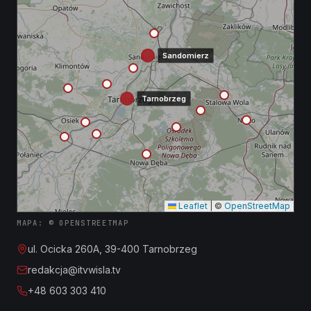
Sandomierz
Tarnobrzeg
Leaflet
|
©
OpenStreetMap
MAPA: © OPENSTREETMAP
ul. Ocicka 260A, 39-400 Tarnobrzeg
redakcja@itvwisla.tv
+48 603 303 410