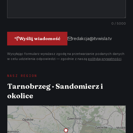
0
/ 5000
Wyślij wiadomość
redakcja@itvwisla.tv
Wysyłając formularz wyrażasz zgodę na przetwarzanie podanych danych
w celu udzielenia odpowiedzi — zgodnie z naszą
polityką prywatności
.
NASZ REGION
Tarnobrzeg · Sandomierz i
okolice