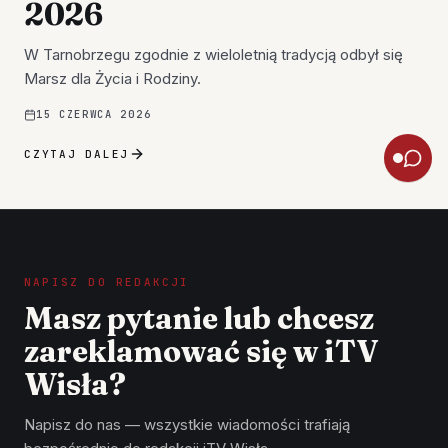
2026
W Tarnobrzegu zgodnie z wieloletnią tradycją odbył się
Marsz dla Życia i Rodziny.
15 CZERWCA 2026
CZYTAJ DALEJ
NAPISZ DO REDAKCJI
Masz pytanie lub chcesz
zareklamować się w iTV
Wisła?
Napisz do nas — wszystkie wiadomości trafiają