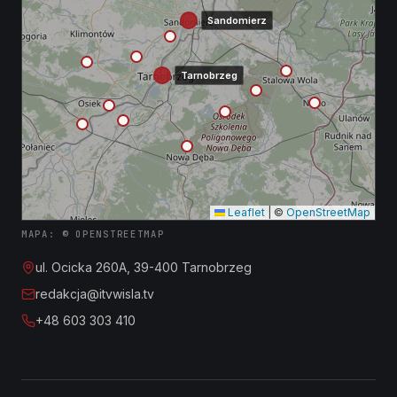
Sandomierz
Tarnobrzeg
Leaflet
|
©
OpenStreetMap
MAPA: © OPENSTREETMAP
ul. Ocicka 260A, 39-400 Tarnobrzeg
redakcja@itvwisla.tv
+48 603 303 410