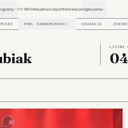
rogramy
iTV INFO
Aktualności
Sport
Fotorelacje
Ogłoszenia
OMIERZ
POW. SANDOMIERSKI
EDUKACJA
ZDROW
LICZBA 
ubiak
0