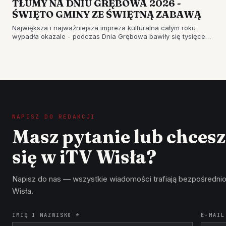
TŁUMY NA DNIU GRĘBOWA 2026 -
ŚWIĘTO GMINY ZE ŚWIĘTNĄ ZABAWĄ
Największa i najważniejsza impreza kulturalna całym roku
wypadła okazale - podczas Dnia Grębowa bawiły się tysięce
mieszkańców oraz gości z sąsiednich…
NAPISZ DO REDAKCJI
Masz pytanie lub chces
się w iTV Wisła?
Napisz do nas — wszystkie wiadomości trafiają bezpośrednio
Wisła.
IMIĘ I NAZWISKO *
E-MAIL