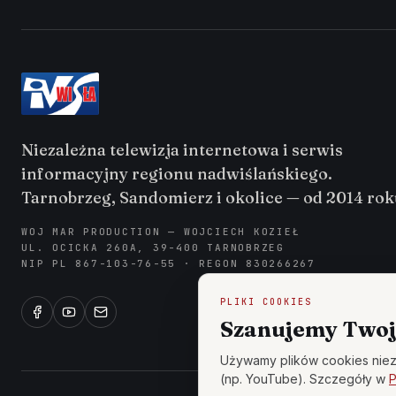
Niezależna telewizja internetowa i serwis
informacyjny regionu nadwiślańskiego.
Tarnobrzeg, Sandomierz i okolice — od 2014 rok
WOJ MAR PRODUCTION — WOJCIECH KOZIEŁ
UL. OCICKA 260A, 39-400 TARNOBRZEG
NIP PL 867-103-76-55 · REGON 830266267
PLIKI COOKIES
Szanujemy Twoj
Używamy plików cookies niez
(np. YouTube). Szczegóły w
P