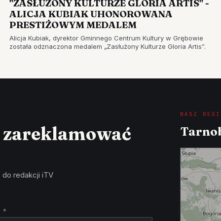
"ZASŁUŻONY KULTURZE GLORIA ARTIS" -
ALICJA KUBIAK UHONOROWANA
PRESTIŻOWYM MEDALEM
Alicja Kubiak, dyrektor Gminnego Centrum Kultury w Grębowie
została odznaczona medalem „Zasłużony Kulturze Gloria Artis”.
NASZ REGI
z zareklamować
Tarnob
 do redakcji iTV
 *