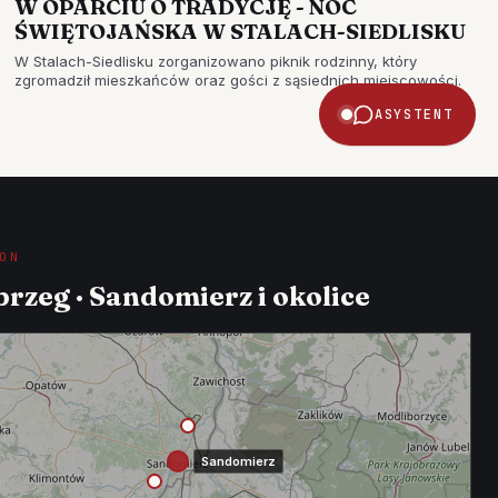
W OPARCIU O TRADYCJĘ - NOC
ŚWIĘTOJAŃSKA W STALACH-SIEDLISKU
W Stalach-Siedlisku zorganizowano piknik rodzinny, który
zgromadził mieszkańców oraz gości z sąsiednich miejscowości.
ASYSTENT
ON
rzeg · Sandomierz i okolice
Sandomierz