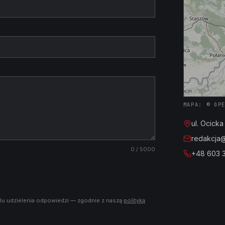
MAPA: © OP
ul. Ocick
redakcja@i
0
/ 5000
+48 603 
lu udzielenia odpowiedzi — zgodnie z naszą
polityką