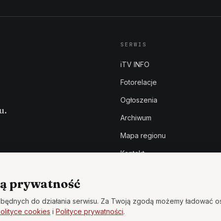
SERWIS
iTV INFO
Fotorelacje
Ogłoszenia
u.
Archiwum
Mapa regionu
Kontakt
ą prywatność
będnych do działania serwisu. Za Twoją zgodą możemy ładować o
olityce cookies
i
Polityce prywatności
.