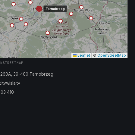
Tarnobrzeg
Leaflet
|
©
OpenStreetMap
ENSTREETMAP
a 260A, 39-400 Tarnobrzeg
tvwisla.tv
303 410