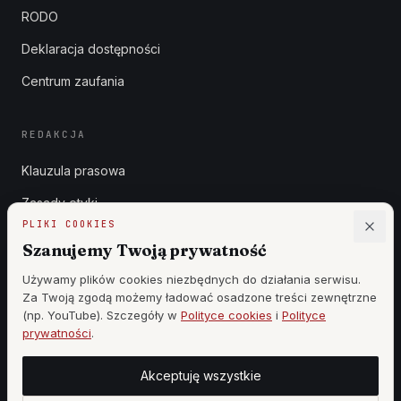
RODO
Deklaracja dostępności
Centrum zaufania
REDAKCJA
Klauzula prasowa
Zasady etyki
PLIKI COOKIES
Zgłoszenia DSA
Szanujemy Twoją prywatność
Reklama
Używamy plików cookies niezbędnych do działania serwisu.
Za Twoją zgodą możemy ładować osadzone treści zewnętrzne
Cennik
(np. YouTube). Szczegóły w
Polityce cookies
i
Polityce
prywatności
.
Akceptuję wszystkie
©
2026
WSZYSTKIE PRAWA ZASTRZEŻONE —