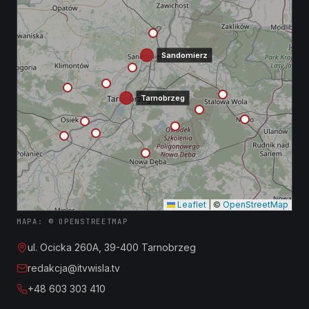
Sandomierz
Tarnobrzeg
Leaflet
|
©
OpenStreetMap
MAPA: © OPENSTREETMAP
ul. Ocicka 260A, 39-400 Tarnobrzeg
redakcja@itvwisla.tv
+48 603 303 410