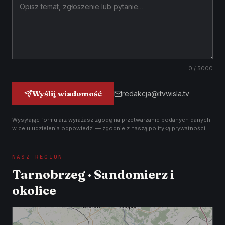
0
/ 5000
Wyślij wiadomość
redakcja@itvwisla.tv
Wysyłając formularz wyrażasz zgodę na przetwarzanie podanych danych
w celu udzielenia odpowiedzi — zgodnie z naszą
polityką prywatności
.
NASZ REGION
Tarnobrzeg · Sandomierz i
okolice