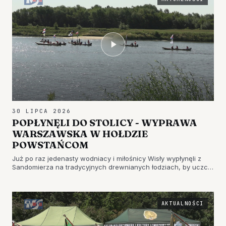
30 LIPCA 2026
POPŁYNĘLI DO STOLICY - WYPRAWA
WARSZAWSKA W HOŁDZIE
POWSTAŃCOM
Już po raz jedenasty wodniacy i miłośnicy Wisły wypłynęli z
Sandomierza na tradycyjnych drewnianych łodziach, by uczcić
kolejną rocznicę wybuchu Powstania…
AKTUALNOŚCI