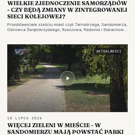
WIELKIE ZJEDNOCZENIE SAMORZĄDÓW
- CZY BĘDĄ ZMIANY W ZINTEGROWANEJ
SIECI KOLEJOWEJ?
Przedstawiciele sześciu miast czyli Tarnobrzega, Sandomierza,
Ostrowca Świętokrzyskiego, Rzeszowa, Radomia i Starachowic
podjęli wspólne starania, by…
AKTUALNOŚCI
10 LIPCA 2026
WIĘCEJ ZIELENI W MIEŚCIE - W
SANDOMIERZU MAJĄ POWSTAĆ PARKI