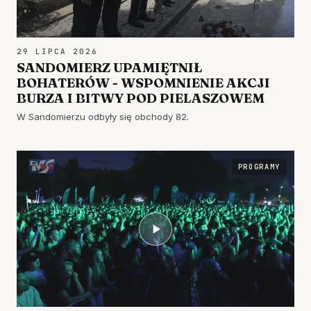
29 LIPCA 2026
SANDOMIERZ UPAMIĘTNIŁ
BOHATERÓW - WSPOMNIENIE AKCJI
BURZA I BITWY POD PIELASZOWEM
W Sandomierzu odbyły się obchody 82.
PROGRAMY