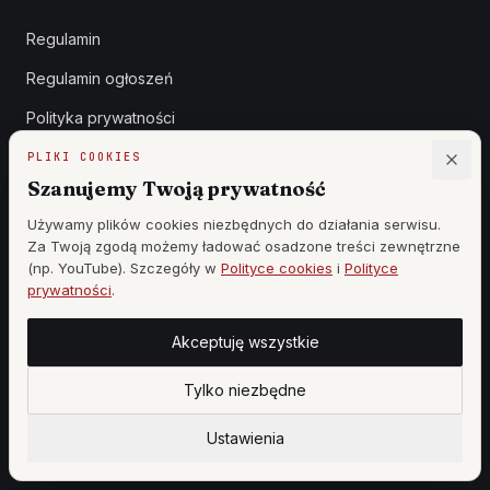
Regulamin
Regulamin ogłoszeń
Polityka prywatności
Polityka cookies
PLIKI COOKIES
Szanujemy Twoją prywatność
RODO
Używamy plików cookies niezbędnych do działania serwisu.
Deklaracja dostępności
Za Twoją zgodą możemy ładować osadzone treści zewnętrzne
(np. YouTube). Szczegóły w
Polityce cookies
i
Polityce
Centrum zaufania
prywatności
.
REDAKCJA
Akceptuję wszystkie
Klauzula prasowa
Tylko niezbędne
Zasady etyki
Ustawienia
Zgłoszenia DSA