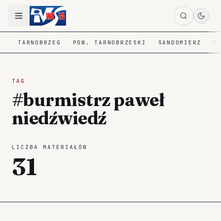
TARNOBRZEG
POW. TARNOBRZESKI
SANDOMIERZ
P
TAG
#burmistrz paweł
niedźwiedź
LICZBA MATERIAŁÓW
31