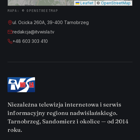
Leaflet
|
©
OpenStreetMap
MAPA: © OPENSTREETMAP
ul. Ocicka 260A, 39-400 Tarnobrzeg
redakcja@itvwisla.tv
+48 603 303 410
Niezależna telewizja internetowa i serwis
informacyjny regionu nadwiślańskiego.
Tarnobrzeg, Sandomierz i okolice — od 2014
roku.