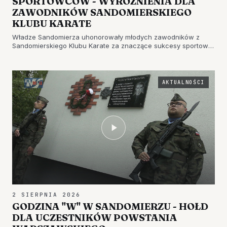
SPORTOWCÓW - WYRÓŻNIENIA DLA
ZAWODNIKÓW SANDOMIERSKIEGO
KLUBU KARATE
Władze Sandomierza uhonorowały młodych zawodników z
Sandomierskiego Klubu Karate za znaczące sukcesy sportowe
oraz podziękowały im za promocję Królewskiego…
AKTUALNOŚCI
2 SIERPNIA 2026
GODZINA "W" W SANDOMIERZU - HOŁD
DLA UCZESTNIKÓW POWSTANIA