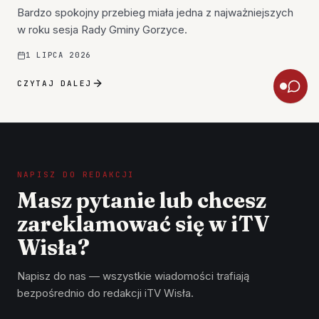
Bardzo spokojny przebieg miała jedna z najważniejszych
w roku sesja Rady Gminy Gorzyce.
1 LIPCA 2026
CZYTAJ DALEJ
NAPISZ DO REDAKCJI
Masz pytanie lub chcesz
zareklamować się w iTV
Wisła?
Napisz do nas — wszystkie wiadomości trafiają
bezpośrednio do redakcji iTV Wisła.