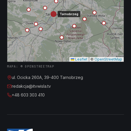
Tarnobrzeg
Leaflet
|
©
OpenStreetMap
MAPA: © OPENSTREETMAP
ul. Ocicka 260A, 39-400 Tarnobrzeg
redakcja@itvwisla.tv
+48 603 303 410