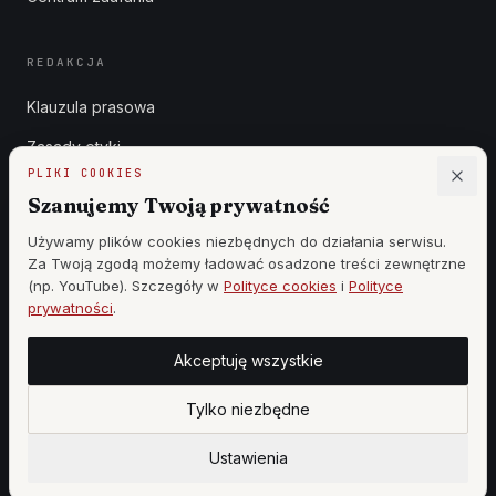
REDAKCJA
Klauzula prasowa
Zasady etyki
PLIKI COOKIES
Zgłoszenia DSA
Szanujemy Twoją prywatność
Reklama
Używamy plików cookies niezbędnych do działania serwisu.
Za Twoją zgodą możemy ładować osadzone treści zewnętrzne
Cennik
(np. YouTube). Szczegóły w
Polityce cookies
i
Polityce
prywatności
.
Akceptuję wszystkie
©
2026
WSZYSTKIE PRAWA ZASTRZEŻONE —
WOJ MAR PRODUCTION
·
WOJCIECH KOZIEŁ
Tylko niezbędne
|
DESIGN BY
StronyzAI.pl
Ustawienia cookies
PANEL REDAKCJI
Ustawienia