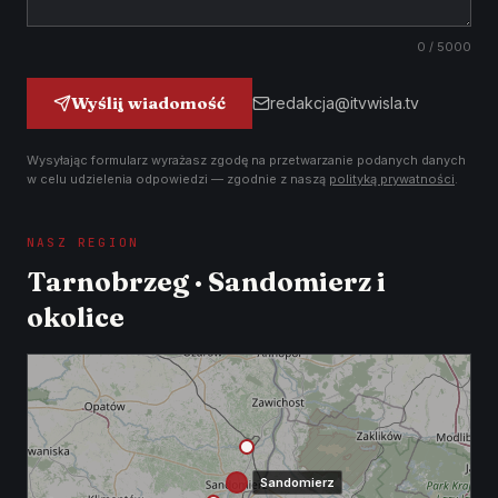
0
/ 5000
Wyślij wiadomość
redakcja@itvwisla.tv
Wysyłając formularz wyrażasz zgodę na przetwarzanie podanych danych
w celu udzielenia odpowiedzi — zgodnie z naszą
polityką prywatności
.
NASZ REGION
Tarnobrzeg · Sandomierz i
okolice
Sandomierz