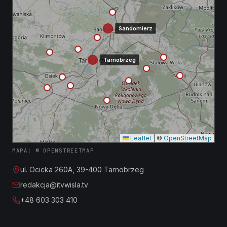
Sandomierz
Tarnobrzeg
Leaflet
|
©
OpenStreetMap
MAPA: © OPENSTREETMAP
ul. Ocicka 260A, 39-400 Tarnobrzeg
redakcja@itvwisla.tv
+48 603 303 410