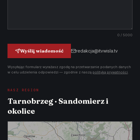
0
/ 5000
Wyślij wiadomość
redakcja@itvwisla.tv
Wysyłając formularz wyrażasz zgodę na przetwarzanie podanych danych
w celu udzielenia odpowiedzi — zgodnie z naszą
polityką prywatności
.
NASZ REGION
Tarnobrzeg · Sandomierz i
okolice