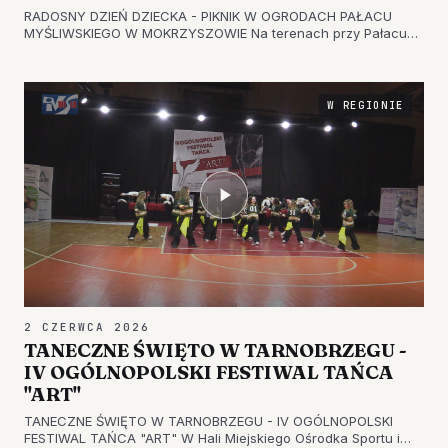
RADOSNY DZIEŃ DZIECKA - PIKNIK W OGRODACH PAŁACU
MYŚLIWSKIEGO W MOKRZYSZOWIE Na terenach przy Pałacu
Myśliwskim w tarnobrzeskim Mokrzyszowie zorganizowano
Dzień Dziecka a wszystkie atrakcje przygotowano z myślą o
dzieciach z Zespołu Szkół S…
W REGIONIE
2 CZERWCA 2026
TANECZNE ŚWIĘTO W TARNOBRZEGU -
IV OGÓLNOPOLSKI FESTIWAL TAŃCA
"ART"
TANECZNE ŚWIĘTO W TARNOBRZEGU - IV OGÓLNOPOLSKI
FESTIWAL TAŃCA "ART" W Hali Miejskiego Ośrodka Sportu i