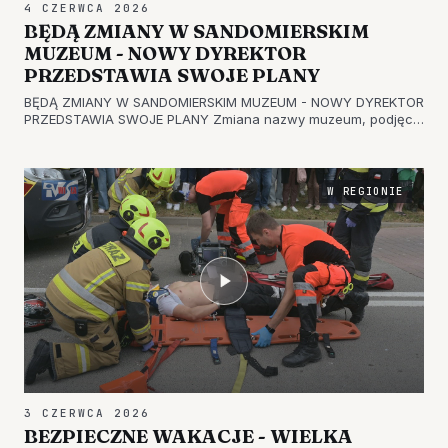
4 CZERWCA 2026
BĘDĄ ZMIANY W SANDOMIERSKIM
MUZEUM - NOWY DYREKTOR
PRZEDSTAWIA SWOJE PLANY
BĘDĄ ZMIANY W SANDOMIERSKIM MUZEUM - NOWY DYREKTOR
PRZEDSTAWIA SWOJE PLANY Zmiana nazwy muzeum, podjęcie
starań o wpisanie miasta na wstępną listę światowego
dziedzictwa UNESCO czy też nowości w zakresie prezentacji
zbiorów - to tylko niekt…
W REGIONIE
3 CZERWCA 2026
BEZPIECZNE WAKACJE - WIELKA