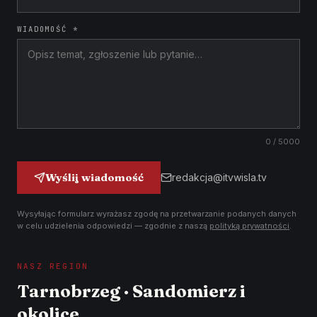
WIADOMOŚĆ *
0
/ 5000
Wyślij wiadomość
redakcja@itvwisla.tv
Wysyłając formularz wyrażasz zgodę na przetwarzanie podanych danych
w celu udzielenia odpowiedzi — zgodnie z naszą
polityką prywatności
.
NASZ REGION
Tarnobrzeg · Sandomierz i
okolice