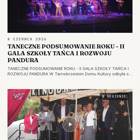
8 CZERWCA 2026
TANECZNE PODSUMOWANIE ROKU - II
GALA SZKOŁY TAŃCA I ROZWOJU
PANDURA
TANECZNE PODSUMOWANIE ROKU - II GALA SZKOŁY TAŃCA I
ROZWOJU PANDURA W Tarnobrzeskim Domu Kultury odbyła się
druga gala taneczna Szkoły Tańca i Rozwoju Pandura. Na
scenie wystąpili podopieczni szkoły, którzy zaprezentowali
różne style tanecz…
W REGIONIE