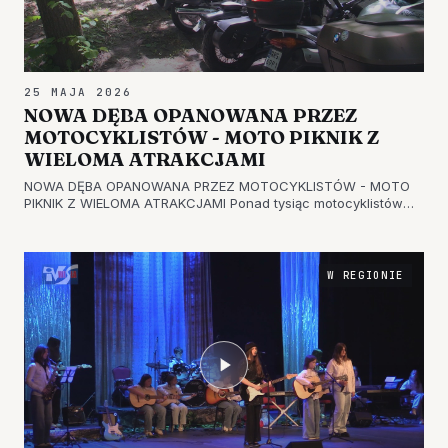
25 MAJA 2026
NOWA DĘBA OPANOWANA PRZEZ
MOTOCYKLISTÓW - MOTO PIKNIK Z
WIELOMA ATRAKCJAMI
NOWA DĘBA OPANOWANA PRZEZ MOTOCYKLISTÓW - MOTO
PIKNIK Z WIELOMA ATRAKCJAMI Ponad tysiąc motocyklistów
wzięło udział w drugiej edycji Moto Pikniku w Nowej Dębie. Na
terenach wokół zalewu zgromadziły się różnego rodzaju
maszyny - od zabytkowy…
W REGIONIE