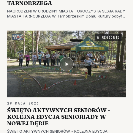
TARNOBRZEGA
NAGRODZENI W URODZINY MIASTA - UROCZYSTA SESJA RADY
MIASTA TARNOBRZEGA W Tarnobrzeskim Domu Kultury odbyła
się uroczysta sesja Rady Miasta Tarnobrzega, która została
zorganizowana z okazji 433. rocznicy nadania Tarnobrzegowi
praw miejskich.…
W REGIONIE
29 MAJA 2026
ŚWIĘTO AKTYWNYCH SENIORÓW -
KOLEJNA EDYCJA SENIORIADY W
NOWEJ DĘBIE
ŚWIĘTO AKTYWNYCH SENIORÓW - KOLEJNA EDYCJA