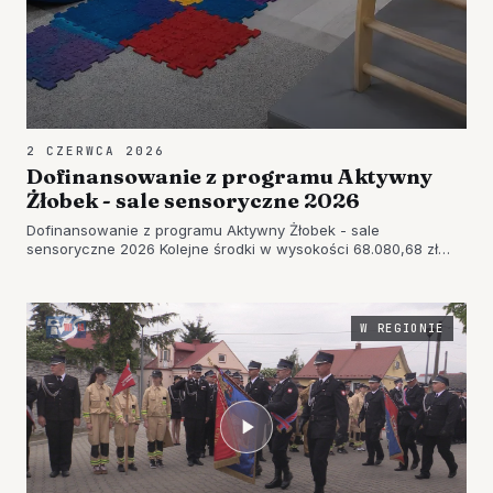
2 CZERWCA 2026
Dofinansowanie z programu Aktywny
Żłobek - sale sensoryczne 2026
Dofinansowanie z programu Aktywny Żłobek - sale
sensoryczne 2026 Kolejne środki w wysokości 68.080,68 zł
wędrują do Tarnobrzega. Źródło - FB Prezydent Tarnobrzega :
"Dofinansowanie z programu Aktywny Żłobek - sale
sensoryczne 2026 przeznacz…
W REGIONIE