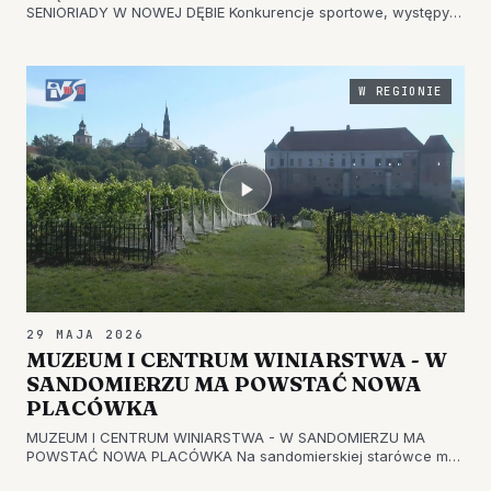
SENIORIADY W NOWEJ DĘBIE Konkurencje sportowe, występy
artystyczne, zabawa oraz edukacja - to wszystko było w
ofercie Senioriady, która przez dwa dni odbywała się w Nowej
Dębie. Impreza zaprezentow…
W REGIONIE
29 MAJA 2026
MUZEUM I CENTRUM WINIARSTWA - W
SANDOMIERZU MA POWSTAĆ NOWA
PLACÓWKA
MUZEUM I CENTRUM WINIARSTWA - W SANDOMIERZU MA
POWSTAĆ NOWA PLACÓWKA Na sandomierskiej starówce ma
powstać Muzeum i Centrum Winiarstwa. Realizacja tego