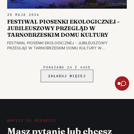
25 MAJA 2026
FESTIWAL PIOSENKI EKOLOGICZNEJ -
JUBILEUSZOWY PRZEGLĄD W
TARNOBRZESKIM DOMU KULTURY
FESTIWAL PIOSENKI EKOLOGICZNEJ - JUBILEUSZOWY
PRZEGLĄD W TARNOBRZESKIM DOMU KULTURY W
Tarnobrzeskim Domu Kultury już po raz 40. odbył się Festiwal
Piosenki Ekologicznej. To jedno z najważniejszych wydarzeń,
które cyklicznie organizuje tarno…
POKAZANO
24
Z
4435
ZAŁADUJ WIĘCEJ
NAPISZ DO REDAKCJI
Masz pytanie lub chcesz