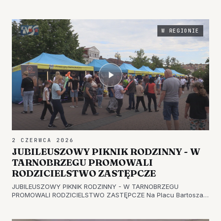
Rekreacji w Tarnobrzegu odbył się IV Ogólnopolski Festiwal
Tańca „ART". Przez dwa dni na parkiecie prezentowali się
soliści, duety oraz…
W REGIONIE
2 CZERWCA 2026
JUBILEUSZOWY PIKNIK RODZINNY - W
TARNOBRZEGU PROMOWALI
RODZICIELSTWO ZASTĘPCZE
JUBILEUSZOWY PIKNIK RODZINNY - W TARNOBRZEGU
PROMOWALI RODZICIELSTWO ZASTĘPCZE Na Placu Bartosza
Głowackiego w Tarnobrzegu odbył się X Piknik Rodzinny
promujący rodzicielstwo zastępcze. W tym roku został on
połączony z Miejskim Dniem Dzieck…