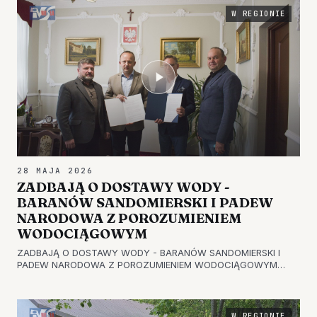
W REGIONIE
28 MAJA 2026
ZADBAJĄ O DOSTAWY WODY -
BARANÓW SANDOMIERSKI I PADEW
NARODOWA Z POROZUMIENIEM
WODOCIĄGOWYM
ZADBAJĄ O DOSTAWY WODY - BARANÓW SANDOMIERSKI I
PADEW NARODOWA Z POROZUMIENIEM WODOCIĄGOWYM
Baranów Sandomierski i Padew Narodowa będą
współpracowały w zakresie wzajemnego wsparcia
wodociągowego w sytuacjach kryzysowych. Dzięki współpracy
o…
W REGIONIE