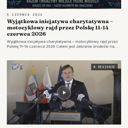
5 CZERWCA 2026
Wyjątkowa inicjatywa charytatywna –
motocyklowy rajd przez Polskę 11-14
czerwca 2026
Wyjątkowa inicjatywa charytatywna – motocyklowy rajd przez
Polskę 11-14 czerwca 2026 Celem jest zebranie środków na
dalszą budowę hospicyjnego Domu Aniołków w Skowierzynie
(powiat stalowowolski, województwo podkarpackie),
realizowanego prze…
W REGIONIE