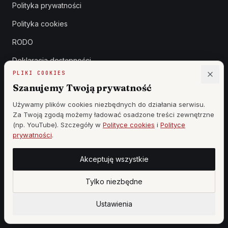
Polityka prywatności
Polityka cookies
RODO
Deklaracja dostępności
PLIKI COOKIES
Centrum zaufania
Szanujemy Twoją prywatność
Używamy plików cookies niezbędnych do działania serwisu.
REDAKCJA
Za Twoją zgodą możemy ładować osadzone treści zewnętrzne
(np. YouTube). Szczegóły w
Polityce cookies
i
Polityce
Klauzula prasowa
prywatności
.
Zasady etyki
Akceptuję wszystkie
Zgłoszenia DSA
Tylko niezbędne
Reklama
Cennik
Ustawienia