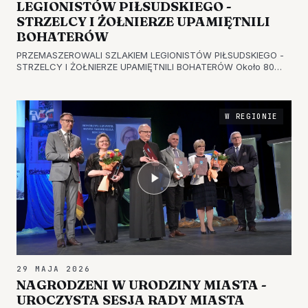
LEGIONISTÓW PIŁSUDSKIEGO -
STRZELCY I ŻOŁNIERZE UPAMIĘTNILI
BOHATERÓW
PRZEMASZEROWALI SZLAKIEM LEGIONISTÓW PIŁSUDSKIEGO -
STRZELCY I ŻOŁNIERZE UPAMIĘTNILI BOHATERÓW Około 80
uczestników wzięło udział w Marszu Szlakiem Walk Legionów
Polskich Józefa Piłsudskiego po Ziemi Sandomierskiej „Konary”.
To cykliczna in…
W REGIONIE
29 MAJA 2026
NAGRODZENI W URODZINY MIASTA -
UROCZYSTA SESJA RADY MIASTA