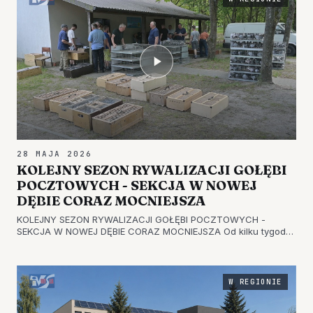
28 MAJA 2026
KOLEJNY SEZON RYWALIZACJI GOŁĘBI
POCZTOWYCH - SEKCJA W NOWEJ
DĘBIE CORAZ MOCNIEJSZA
KOLEJNY SEZON RYWALIZACJI GOŁĘBI POCZTOWYCH -
SEKCJA W NOWEJ DĘBIE CORAZ MOCNIEJSZA Od kilku tygodni
trwa kolejny sezon lotów gołębi pocztowych w tarnobrzeskim
oddziale Polskiego Związku Hodowców Gołębi Pocztowych. W
szeregach oddziału znaj…
W REGIONIE