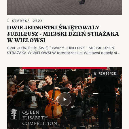
1 CZERWCA 2026
DWIE JEDNOSTKI ŚWIĘTOWAŁY
JUBILEUSZ - MIEJSKI DZIEŃ STRAŻAKA
W WIELOWSI
DWIE JEDNOSTKI ŚWIĘTOWAŁY JUBILEUSZ - MIEJSKI DZIEŃ
STRAŻAKA W WIELOWSI W tarnobrzeskiej Wielowsi odbyły się
Miejskie Obchody Dnia Strażaka. Uroczystość była okazją, by
odznaczyć i nagrodzić najbardziej zasłużonych ochotnikom
oraz podziękow…
W REGIONIE