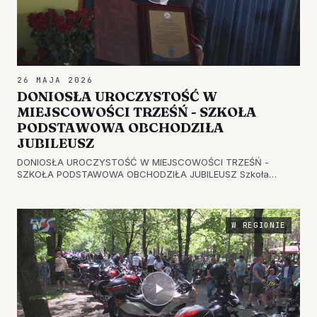
26 MAJA 2026
DONIOSŁA UROCZYSTOŚĆ W
MIEJSCOWOŚCI TRZEŚŃ - SZKOŁA
PODSTAWOWA OBCHODZIŁA
JUBILEUSZ
DONIOSŁA UROCZYSTOŚĆ W MIEJSCOWOŚCI TRZEŚŃ -
SZKOŁA PODSTAWOWA OBCHODZIŁA JUBILEUSZ Szkoła
Podstawowa w miejscowości Trześń świętowała 65-lecie
swojego funkcjonowania. Była to okazja, by przypomnieć
historię placówki i jej dorobek oraz doce…
W REGIONIE