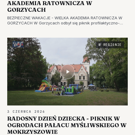
AKADEMIA RATOWNICZA W
GORZYCACH
BEZPIECZNE WAKACJE - WIELKA AKADEMIA RATOWNICZA W
GORZYCACH W Gorzycach odbył się piknik profilaktyczno-
edukacyjny, który połączono z pokazami służb mundurowych.
Wydarzenie odbyło się pod hasłem Wielka Akademia
Ratownicza "Sarex - Bezpieczn…
W REGIONIE
3 CZERWCA 2026
RADOSNY DZIEŃ DZIECKA - PIKNIK W
OGRODACH PAŁACU MYŚLIWSKIEGO W
MOKRZYSZOWIE