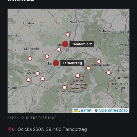
Sandomierz
Tarnobrzeg
Leaflet
|
©
OpenStreetMap
MAPA: © OPENSTREETMAP
ul. Ocicka 260A, 39-400 Tarnobrzeg