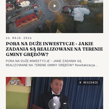
26 MAJA 2026
PORA NA DUŻE INWESTYCJE - JAKIE
ZADANIA SĄ REALIZOWANE NA TERENIE
GMINY GRĘBÓW?
PORA NA DUŻE INWESTYCJE - JAKIE ZADANIA SĄ
REALIZOWANE NA TERENIE GMINY GRĘBÓW? Rewitalizacja
rynku i placu targowego, modernizacja szkół, inwestycje
drogowe oraz zadania w zakresie melioracji - to najważniejsze
inwestycje, które w 2026 zre…
W REGIONIE