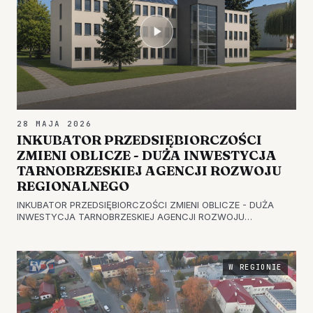
28 MAJA 2026
INKUBATOR PRZEDSIĘBIORCZOŚCI
ZMIENI OBLICZE - DUŻA INWESTYCJA
TARNOBRZESKIEJ AGENCJI ROZWOJU
REGIONALNEGO
INKUBATOR PRZEDSIĘBIORCZOŚCI ZMIENI OBLICZE - DUŻA
INWESTYCJA TARNOBRZESKIEJ AGENCJI ROZWOJU
REGIONALNEGO Tarnobrzeska Agencja Rozwoju Regionalnego
pozyskała blisko 1,8 mln zł na modernizację Inkubatora
Przedsiębiorczości, który znajduje si…
W REGIONIE