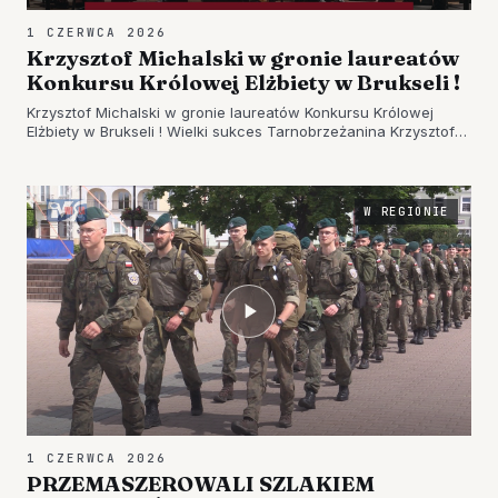
1 CZERWCA 2026
Krzysztof Michalski w gronie laureatów
Konkursu Królowej Elżbiety w Brukseli !
Krzysztof Michalski w gronie laureatów Konkursu Królowej
Elżbiety w Brukseli ! Wielki sukces Tarnobrzeżanina Krzysztofa
Michalskiego, który znalazł się w gronie laureatów Konkursu
Królowej Elżbiety w Brukseli – jednego z najbardziej prestiż…
W REGIONIE
1 CZERWCA 2026
PRZEMASZEROWALI SZLAKIEM