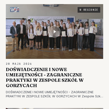
projektu ma być kolejnym krokiem w kierunku rozwoju
enoturystyki na terenie ziemi sandom…
W REGIONIE
28 MAJA 2026
DOŚWIADCZENIE I NOWE
UMIEJĘTNOŚCI - ZAGRANICZNE
PRAKTYKI W ZESPOLE SZKÓŁ W
GORZYCACH
DOŚWIADCZENIE I NOWE UMIEJĘTNOŚCI - ZAGRANICZNE
PRAKTYKI W ZESPOLE SZKÓŁ W GORZYCACH W Zespole Szkół
w Gorzycach odbyło się uroczyste podsumowanie kolejnego
projektu, który został zrealizowany w ramach programu
Erasmus+. Tym razem uczniowie…