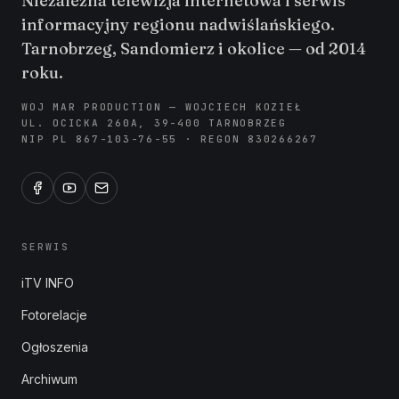
Niezależna telewizja internetowa i serwis
informacyjny regionu nadwiślańskiego.
Tarnobrzeg, Sandomierz i okolice — od 2014
roku.
WOJ MAR PRODUCTION — WOJCIECH KOZIEŁ
UL. OCICKA 260A, 39-400 TARNOBRZEG
NIP PL 867-103-76-55 · REGON 830266267
SERWIS
iTV INFO
Fotorelacje
Ogłoszenia
Archiwum