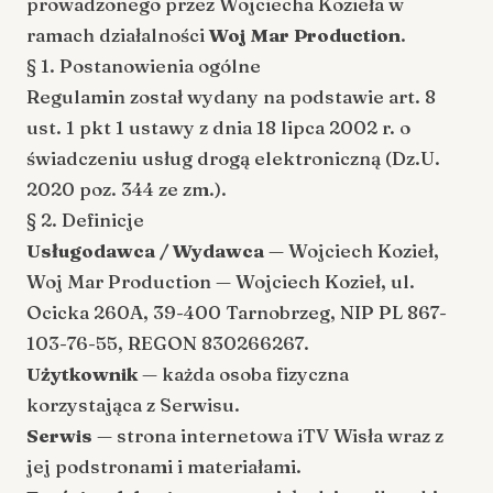
prowadzonego przez Wojciecha Kozieła w
ramach działalności
Woj Mar Production
.
§ 1. Postanowienia ogólne
Regulamin został wydany na podstawie art. 8
ust. 1 pkt 1 ustawy z dnia 18 lipca 2002 r. o
świadczeniu usług drogą elektroniczną (Dz.U.
2020 poz. 344 ze zm.).
§ 2. Definicje
Usługodawca / Wydawca
— Wojciech Kozieł,
Woj Mar Production — Wojciech Kozieł, ul.
Ocicka 260A, 39-400 Tarnobrzeg, NIP PL 867-
103-76-55, REGON 830266267.
Użytkownik
— każda osoba fizyczna
korzystająca z Serwisu.
Serwis
— strona internetowa iTV Wisła wraz z
jej podstronami i materiałami.