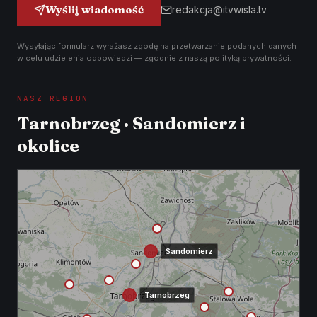
Wyślij wiadomość
redakcja@itvwisla.tv
Wysyłając formularz wyrażasz zgodę na przetwarzanie podanych danych
w celu udzielenia odpowiedzi — zgodnie z naszą
polityką prywatności
.
NASZ REGION
Tarnobrzeg · Sandomierz i
okolice
Sandomierz
Tarnobrzeg