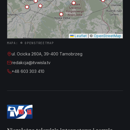
Leaflet
|
©
OpenStreetMap
MAPA: © OPENSTREETMAP
ul. Ocicka 260A, 39-400 Tarnobrzeg
redakcja@itvwisla.tv
+48 603 303 410