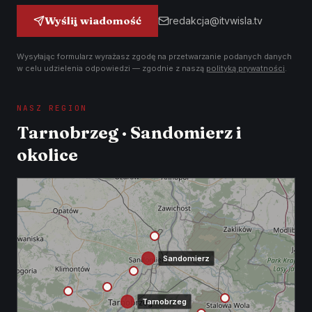
Wyślij wiadomość
redakcja@itvwisla.tv
Wysyłając formularz wyrażasz zgodę na przetwarzanie podanych danych
w celu udzielenia odpowiedzi — zgodnie z naszą
polityką prywatności
.
NASZ REGION
Tarnobrzeg · Sandomierz i
okolice
Sandomierz
Tarnobrzeg