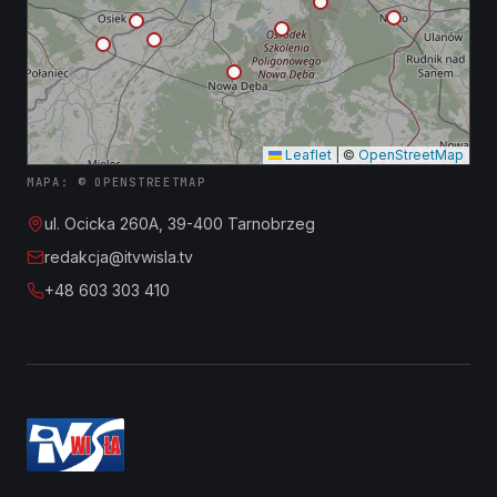
Leaflet
|
©
OpenStreetMap
MAPA: © OPENSTREETMAP
ul. Ocicka 260A, 39-400 Tarnobrzeg
redakcja@itvwisla.tv
+48 603 303 410