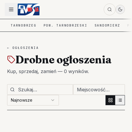
TARNOBRZEG
POW. TARNOBRZESKI
SANDOMIERZ
P
← OGŁOSZENIA
Drobne ogłoszenia
Kup, sprzedaj, zamień
—
0
wyników
.
Najnowsze