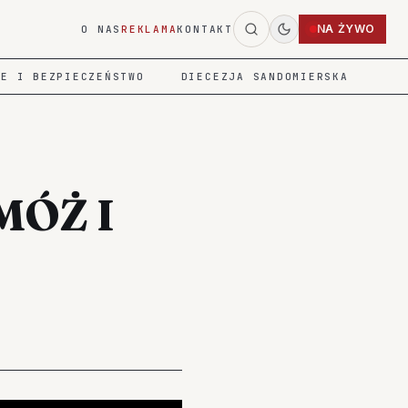
NA ŻYWO
O NAS
REKLAMA
KONTAKT
IE I BEZPIECZEŃSTWO
DIECEZJA SANDOMIERSKA
MÓŻ I