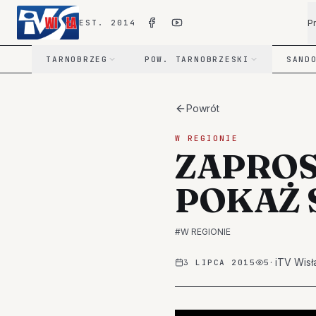
P
EST. 2014
TARNOBRZEG
POW. TARNOBRZESKI
SAND
Powrót
W REGIONIE
ZAPROSZ
POKAŻ 
#
W REGIONIE
·
iTV Wisł
3 LIPCA 2015
5