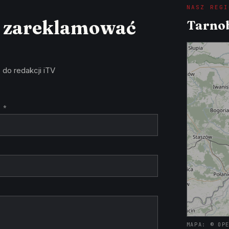
NASZ REGI
z zareklamować
Tarnob
 do redakcji iTV
 *
MAPA: © OP