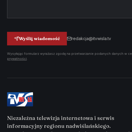
Wyślij wiadomość
redakcja@itvwisla.tv
Wysyłając formularz wyrażasz zgodę na przetwarzanie podanych danych w ce
prywatności
.
Niezależna telewizja internetowa i serwis
informacyjny regionu nadwiślańskiego.