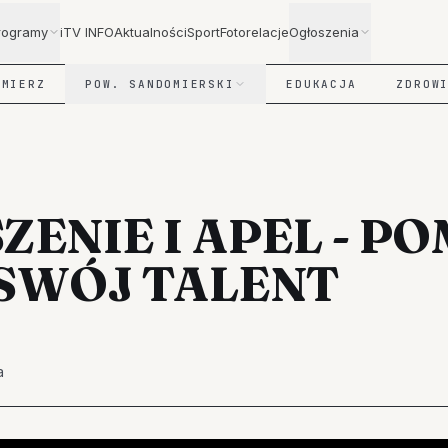
rogramy
iTV INFO
Aktualności
Sport
Fotorelacje
Ogłoszenia
OMIERZ
POW. SANDOMIERSKI
EDUKACJA
ZDROW
ENIE I APEL - PO
SWÓJ TALENT
a