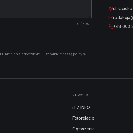
ul. Ocick
redakcja@i
0
/ 5000
+48 603 
lu udzielenia odpowiedzi — zgodnie z naszą
polityką
SERWIS
iTV INFO
Fotorelacje
Ogłoszenia