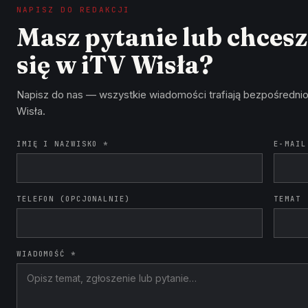
NAPISZ DO REDAKCJI
Masz pytanie lub chces
się w iTV Wisła?
Napisz do nas — wszystkie wiadomości trafiają bezpośrednio
Wisła.
IMIĘ I NAZWISKO *
E-MAIL
TELEFON (OPCJONALNIE)
TEMAT
WIADOMOŚĆ *