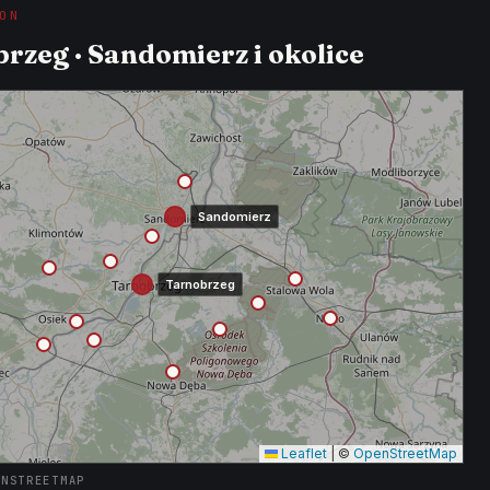
ON
rzeg · Sandomierz i okolice
Sandomierz
Tarnobrzeg
Leaflet
|
©
OpenStreetMap
ENSTREETMAP