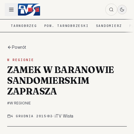
TARNOBRZEG
POW. TARNOBRZESKI
SANDOMIERZ
P
Powrót
W REGIONIE
ZAMEK W BARANOWIE
SANDOMIERSKIM
ZAPRASZA
#
W REGIONIE
·
iTV Wisła
4 GRUDNIA 2015
3