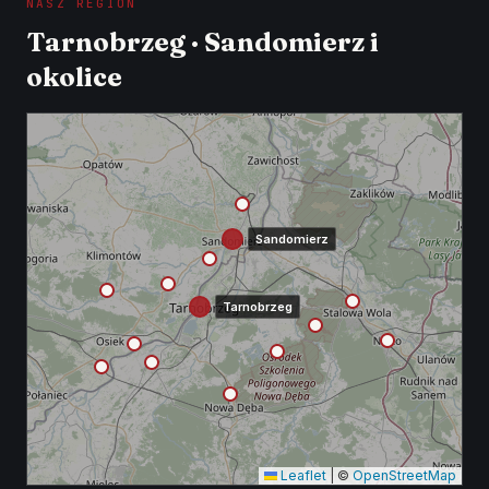
NASZ REGION
Tarnobrzeg · Sandomierz i
okolice
Sandomierz
Tarnobrzeg
Leaflet
|
©
OpenStreetMap