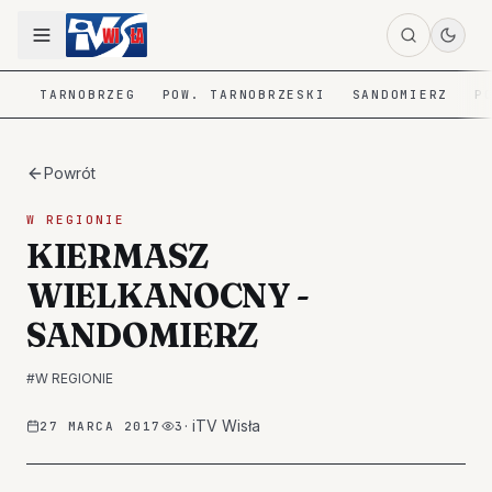
TARNOBRZEG
POW. TARNOBRZESKI
SANDOMIERZ
P
Powrót
W REGIONIE
KIERMASZ
WIELKANOCNY -
SANDOMIERZ
#
W REGIONIE
·
iTV Wisła
27 MARCA 2017
3