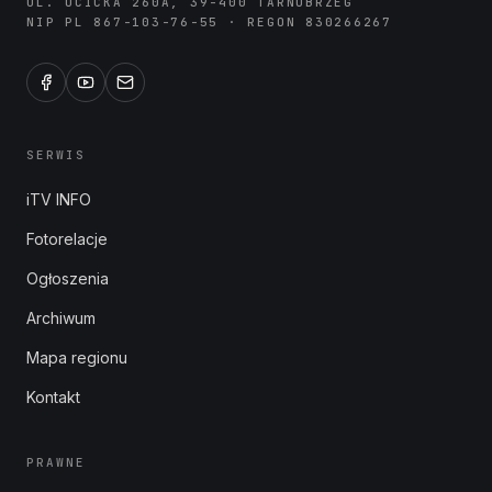
UL. OCICKA 260A, 39-400 TARNOBRZEG
NIP PL 867-103-76-55 · REGON 830266267
SERWIS
iTV INFO
Fotorelacje
Ogłoszenia
Archiwum
Mapa regionu
Kontakt
PRAWNE