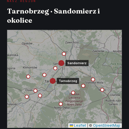
NASZ REGION
Tarnobrzeg · Sandomierz i
okolice
Sandomierz
Tarnobrzeg
Leaflet
|
©
OpenStreetMap