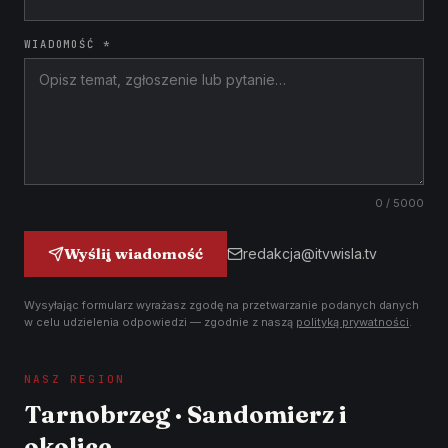
WIADOMOŚĆ *
0
/ 5000
Wyślij wiadomość
redakcja@itvwisla.tv
Wysyłając formularz wyrażasz zgodę na przetwarzanie podanych danych
w celu udzielenia odpowiedzi — zgodnie z naszą
polityką prywatności
.
NASZ REGION
Tarnobrzeg · Sandomierz i
okolice