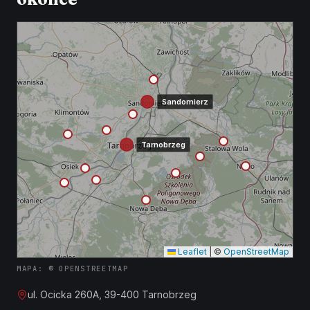
Sandomierz
Tarnobrzeg
Leaflet
|
©
OpenStreetMap
MAPA: © OPENSTREETMAP
ul. Ocicka 260A, 39-400 Tarnobrzeg