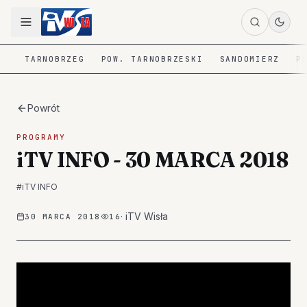
TARNOBRZEG
POW. TARNOBRZESKI
SANDOMIERZ
P
Powrót
PROGRAMY
iTV INFO - 30 MARCA 2018
#
iTV INFO
·
iTV Wisła
30 MARCA 2018
16