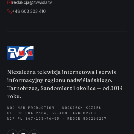
redakcja@itvwisla.tv
+48 603 303 410
Niezależna telewizja internetowa i serwis
informacyjny regionu nadwiślańskiego.
Tarnobrzeg, Sandomierz i okolice — od 2014
roku.
WOJ MAR PRODUCTION — WOJCIECH KOZIEŁ
UL. OCICKA 260A, 39-400 TARNOBRZEG
NIP PL 867-103-76-55 · REGON 830266267