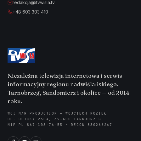
redakcja@itvwisla.tv
+48 603 303 410
Niezależna telewizja internetowa i serwis
informacyjny regionu nadwiślańskiego.
Tarnobrzeg, Sandomierz i okolice — od 2014
roku.
WOJ MAR PRODUCTION — WOJCIECH KOZIEŁ
UL. OCICKA 260A, 39-400 TARNOBRZEG
NIP PL 867-103-76-55 · REGON 830266267