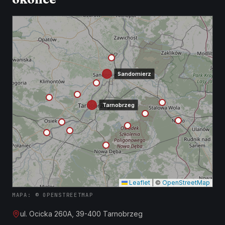
Sandomierz
Tarnobrzeg
Leaflet
|
©
OpenStreetMap
MAPA: © OPENSTREETMAP
ul. Ocicka 260A, 39-400 Tarnobrzeg