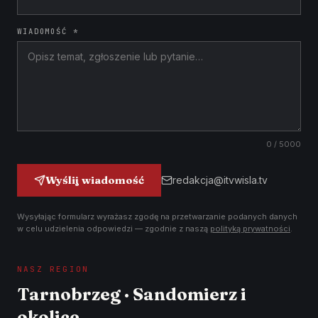
WIADOMOŚĆ *
0
/ 5000
Wyślij wiadomość
redakcja@itvwisla.tv
Wysyłając formularz wyrażasz zgodę na przetwarzanie podanych danych
w celu udzielenia odpowiedzi — zgodnie z naszą
polityką prywatności
.
NASZ REGION
Tarnobrzeg · Sandomierz i
okolice