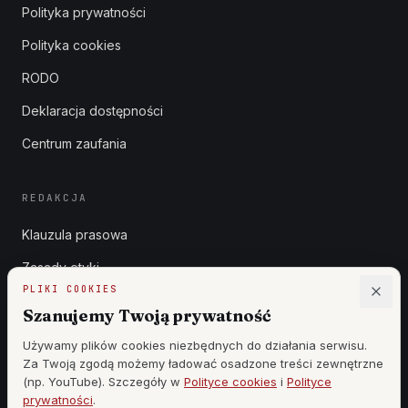
Polityka prywatności
Polityka cookies
RODO
Deklaracja dostępności
Centrum zaufania
REDAKCJA
Klauzula prasowa
Zasady etyki
PLIKI COOKIES
Zgłoszenia DSA
Szanujemy Twoją prywatność
Reklama
Używamy plików cookies niezbędnych do działania serwisu.
Za Twoją zgodą możemy ładować osadzone treści zewnętrzne
Cennik
(np. YouTube). Szczegóły w
Polityce cookies
i
Polityce
prywatności
.