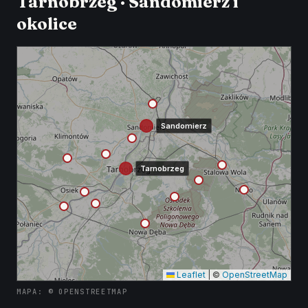
Tarnobrzeg · Sandomierz i
okolice
Sandomierz
Tarnobrzeg
Leaflet
|
©
OpenStreetMap
MAPA: © OPENSTREETMAP