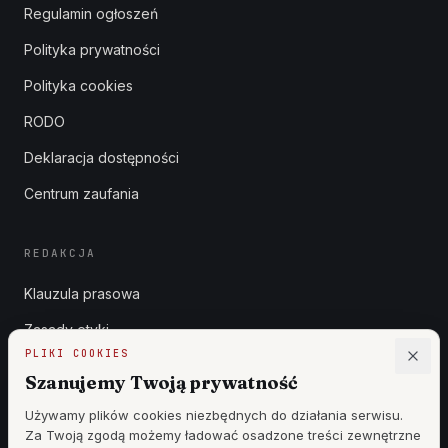
Regulamin ogłoszeń
Polityka prywatności
Polityka cookies
RODO
Deklaracja dostępności
Centrum zaufania
REDAKCJA
Klauzula prasowa
Zasady etyki
PLIKI COOKIES
Zgłoszenia DSA
Szanujemy Twoją prywatność
Reklama
Używamy plików cookies niezbędnych do działania serwisu.
Za Twoją zgodą możemy ładować osadzone treści zewnętrzne
Cennik