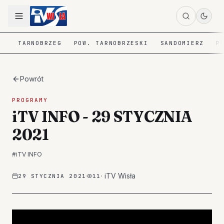
TARNOBRZEG
POW. TARNOBRZESKI
SANDOMIERZ
P
Powrót
PROGRAMY
iTV INFO - 29 STYCZNIA
2021
#
iTV INFO
·
iTV Wisła
29 STYCZNIA 2021
11