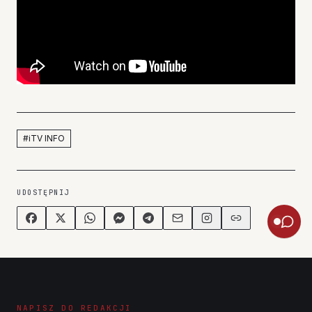
#
iTV INFO
UDOSTĘPNIJ
NAPISZ DO REDAKCJI