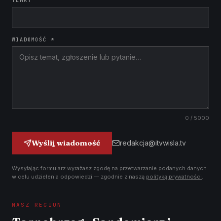
TEMAT
WIADOMOŚĆ *
0
/ 5000
Wyślij wiadomość
redakcja@itvwisla.tv
Wysyłając formularz wyrażasz zgodę na przetwarzanie podanych danych
w celu udzielenia odpowiedzi — zgodnie z naszą
polityką prywatności
.
NASZ REGION