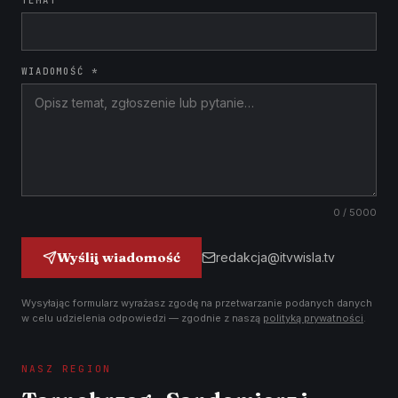
TEMAT
WIADOMOŚĆ *
0
/ 5000
Wyślij wiadomość
redakcja@itvwisla.tv
Wysyłając formularz wyrażasz zgodę na przetwarzanie podanych danych
w celu udzielenia odpowiedzi — zgodnie z naszą
polityką prywatności
.
NASZ REGION