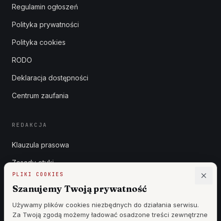
Regulamin ogłoszeń
Polityka prywatności
Polityka cookies
RODO
Deklaracja dostępności
Centrum zaufania
REDAKCJA
Klauzula prasowa
Zasady etyki
PLIKI COOKIES
Zgłoszenia DSA
Szanujemy Twoją prywatność
Reklama
Używamy plików cookies niezbędnych do działania serwisu.
Za Twoją zgodą możemy ładować osadzone treści zewnętrzne
Cennik