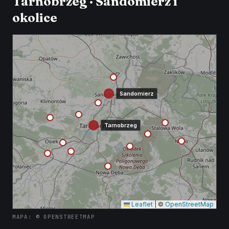
Tarnobrzeg · Sandomierz i
okolice
Sandomierz
Tarnobrzeg
Leaflet
|
©
OpenStreetMap
MAPA: © OPENSTREETMAP