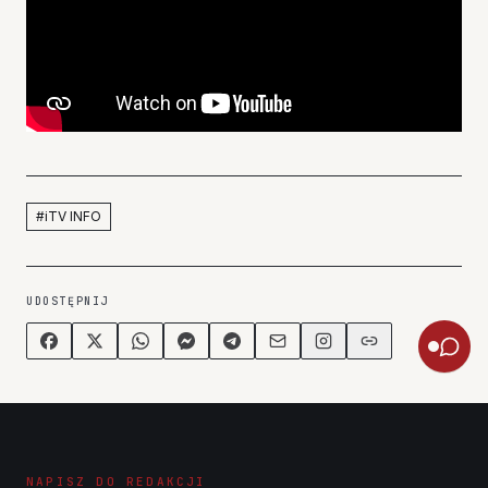
#
iTV INFO
UDOSTĘPNIJ
NAPISZ DO REDAKCJI