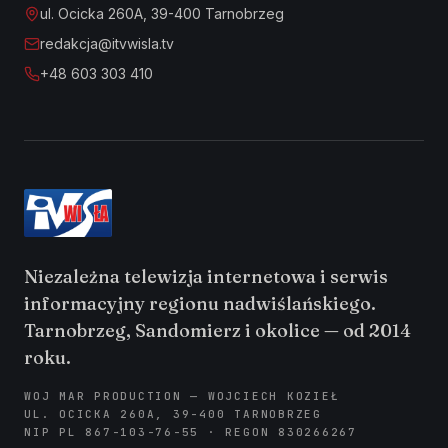
ul. Ocicka 260A, 39-400 Tarnobrzeg
redakcja@itvwisla.tv
+48 603 303 410
Niezależna telewizja internetowa i serwis
informacyjny regionu nadwiślańskiego.
Tarnobrzeg, Sandomierz i okolice — od 2014
roku.
WOJ MAR PRODUCTION — WOJCIECH KOZIEŁ
UL. OCICKA 260A, 39-400 TARNOBRZEG
NIP PL 867-103-76-55 · REGON 830266267