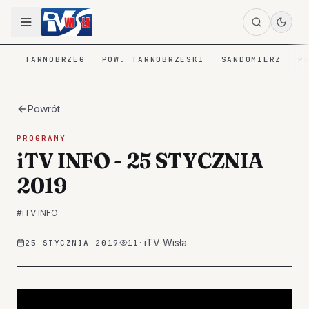
TARNOBRZEG
POW. TARNOBRZESKI
SANDOMIERZ
P
Powrót
PROGRAMY
iTV INFO - 25 STYCZNIA
2019
#
iTV INFO
·
iTV Wisła
25 STYCZNIA 2019
11