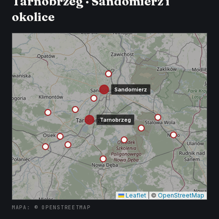
Tarnobrzeg · Sandomierz i
okolice
Sandomierz
Tarnobrzeg
Leaflet
|
©
OpenStreetMap
MAPA: © OPENSTREETMAP