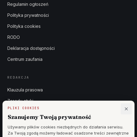
Regulamin ogłoszeń
Polityka prywatności
Polityka cookies
RODO
Deklaracja dostępności
Centrum zaufania
REDAKCJA
Klauzula prasowa
Zasady etyki
PLIKI COOKIES
Zgłoszenia DSA
Szanujemy Twoją prywatność
Reklama
Używamy plików cookies niezbędnych do działania serwisu.
Za Twoją zgodą możemy ładować osadzone treści zewnętrzne
Cennik