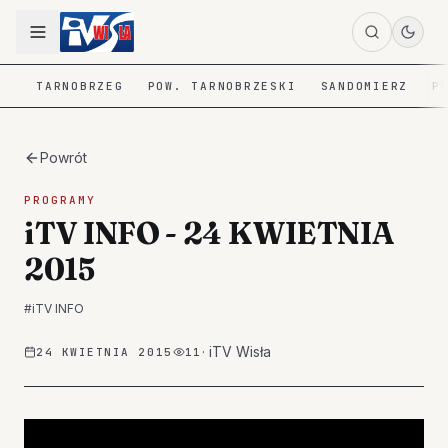
TARNOBRZEG
POW. TARNOBRZESKI
SANDOMIERZ
P
Powrót
PROGRAMY
iTV INFO - 24 KWIETNIA
2015
#
iTV INFO
·
iTV Wisła
24 KWIETNIA 2015
11