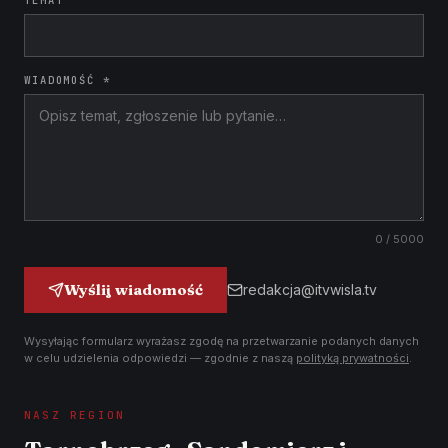
TEMAT
WIADOMOŚĆ *
0
/ 5000
Wyślij wiadomość
redakcja@itvwisla.tv
Wysyłając formularz wyrażasz zgodę na przetwarzanie podanych danych
w celu udzielenia odpowiedzi — zgodnie z naszą
polityką prywatności
.
NASZ REGION