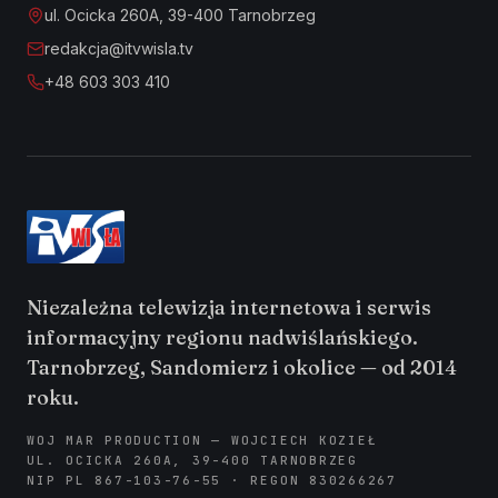
ul. Ocicka 260A, 39-400 Tarnobrzeg
redakcja@itvwisla.tv
+48 603 303 410
Niezależna telewizja internetowa i serwis
informacyjny regionu nadwiślańskiego.
Tarnobrzeg, Sandomierz i okolice — od 2014
roku.
WOJ MAR PRODUCTION — WOJCIECH KOZIEŁ
UL. OCICKA 260A, 39-400 TARNOBRZEG
NIP PL 867-103-76-55 · REGON 830266267