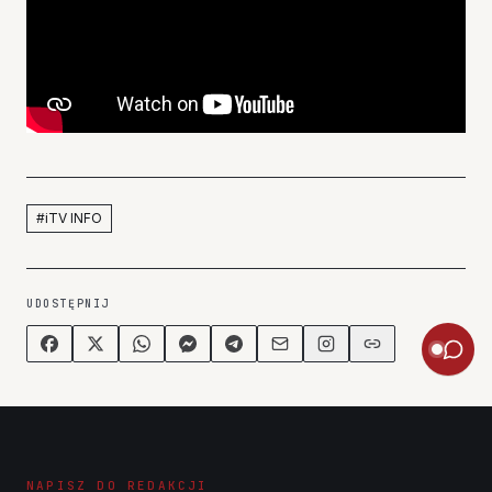
#
iTV INFO
UDOSTĘPNIJ
NAPISZ DO REDAKCJI