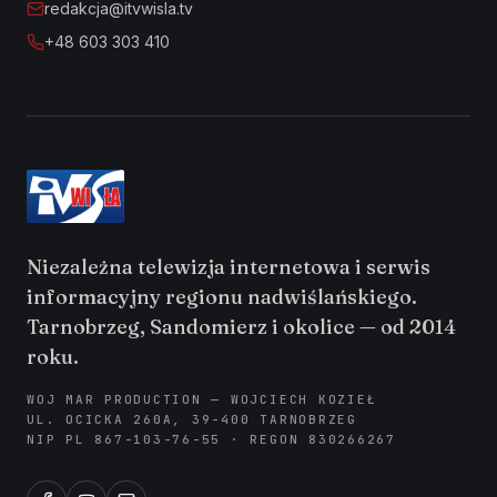
redakcja@itvwisla.tv
+48 603 303 410
Niezależna telewizja internetowa i serwis
informacyjny regionu nadwiślańskiego.
Tarnobrzeg, Sandomierz i okolice — od 2014
roku.
WOJ MAR PRODUCTION — WOJCIECH KOZIEŁ
UL. OCICKA 260A, 39-400 TARNOBRZEG
NIP PL 867-103-76-55 · REGON 830266267