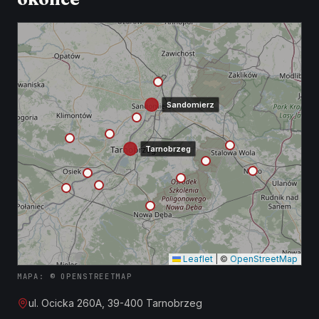
Sandomierz
Tarnobrzeg
Leaflet
|
©
OpenStreetMap
MAPA: © OPENSTREETMAP
ul. Ocicka 260A, 39-400 Tarnobrzeg