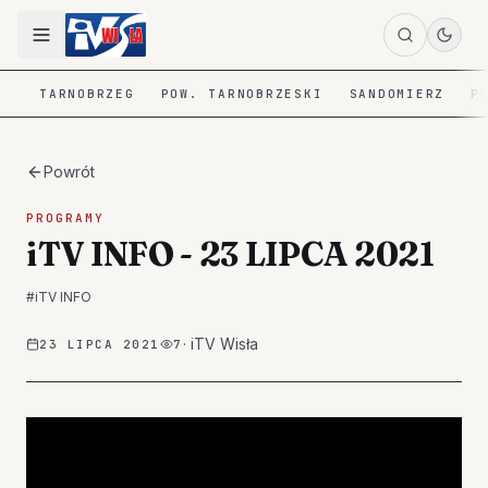
TARNOBRZEG
POW. TARNOBRZESKI
SANDOMIERZ
P
Powrót
PROGRAMY
iTV INFO - 23 LIPCA 2021
#
iTV INFO
·
iTV Wisła
23 LIPCA 2021
7