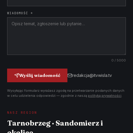
WIADOMOŚĆ *
0
/ 5000
Wyślij wiadomość
redakcja@itvwisla.tv
Wysyłając formularz wyrażasz zgodę na przetwarzanie podanych danych
w celu udzielenia odpowiedzi — zgodnie z naszą
polityką prywatności
.
NASZ REGION
Tarnobrzeg · Sandomierz i
okolice