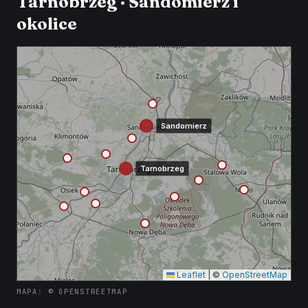
Tarnobrzeg · Sandomierz i
okolice
Sandomierz
Tarnobrzeg
Leaflet
|
©
OpenStreetMap
MAPA: © OPENSTREETMAP