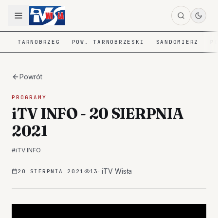
TARNOBRZEG
POW. TARNOBRZESKI
SANDOMIERZ
P
Powrót
PROGRAMY
iTV INFO - 20 SIERPNIA
2021
#
iTV INFO
·
iTV Wisła
20 SIERPNIA 2021
13