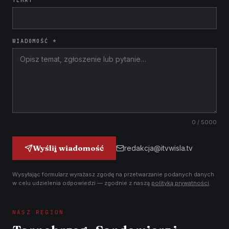
TEMAT
WIADOMOŚĆ *
0
/ 5000
Wyślij wiadomość
redakcja@itvwisla.tv
Wysyłając formularz wyrażasz zgodę na przetwarzanie podanych danych
w celu udzielenia odpowiedzi — zgodnie z naszą
polityką prywatności
.
NASZ REGION