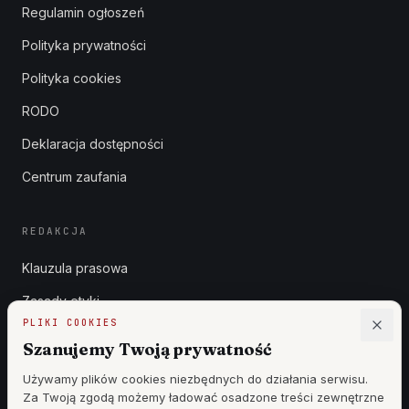
Regulamin ogłoszeń
Polityka prywatności
Polityka cookies
RODO
Deklaracja dostępności
Centrum zaufania
REDAKCJA
Klauzula prasowa
Zasady etyki
PLIKI COOKIES
Zgłoszenia DSA
Szanujemy Twoją prywatność
Reklama
Używamy plików cookies niezbędnych do działania serwisu.
Za Twoją zgodą możemy ładować osadzone treści zewnętrzne
Cennik