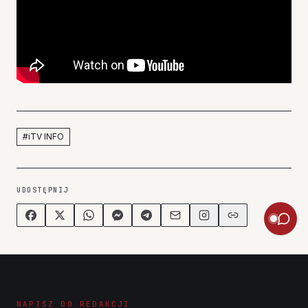
#
iTV INFO
UDOSTĘPNIJ
NAPISZ DO REDAKCJI