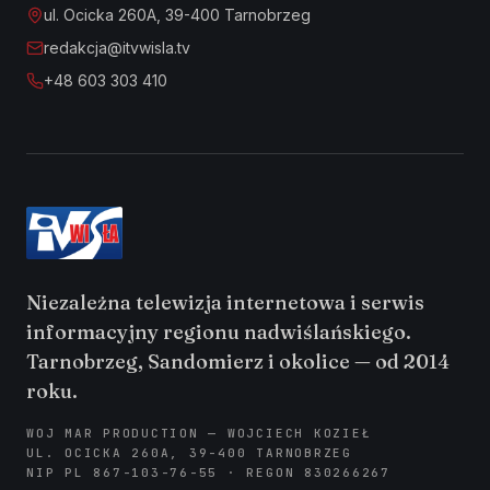
ul. Ocicka 260A, 39-400 Tarnobrzeg
redakcja@itvwisla.tv
+48 603 303 410
Niezależna telewizja internetowa i serwis
informacyjny regionu nadwiślańskiego.
Tarnobrzeg, Sandomierz i okolice — od 2014
roku.
WOJ MAR PRODUCTION — WOJCIECH KOZIEŁ
UL. OCICKA 260A, 39-400 TARNOBRZEG
NIP PL 867-103-76-55 · REGON 830266267