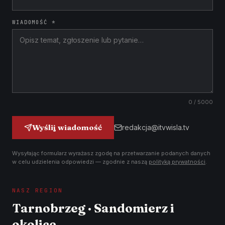
WIADOMOŚĆ *
0
/ 5000
Wyślij wiadomość
redakcja@itvwisla.tv
Wysyłając formularz wyrażasz zgodę na przetwarzanie podanych danych
w celu udzielenia odpowiedzi — zgodnie z naszą
polityką prywatności
.
NASZ REGION
Tarnobrzeg · Sandomierz i
okolice