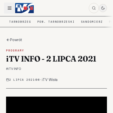
TARNOBRZEG
POW. TARNOBRZESKI
SANDOMIERZ
P
Powrót
PROGRAMY
iTV INFO - 2 LIPCA 2021
#
iTV INFO
·
iTV Wisła
2 LIPCA 2021
8