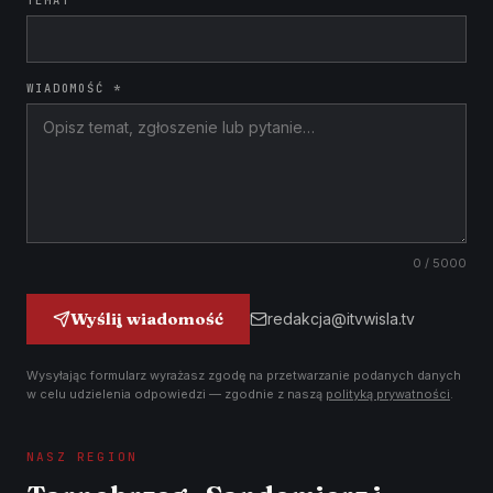
TEMAT
WIADOMOŚĆ *
0
/ 5000
Wyślij wiadomość
redakcja@itvwisla.tv
Wysyłając formularz wyrażasz zgodę na przetwarzanie podanych danych
w celu udzielenia odpowiedzi — zgodnie z naszą
polityką prywatności
.
NASZ REGION