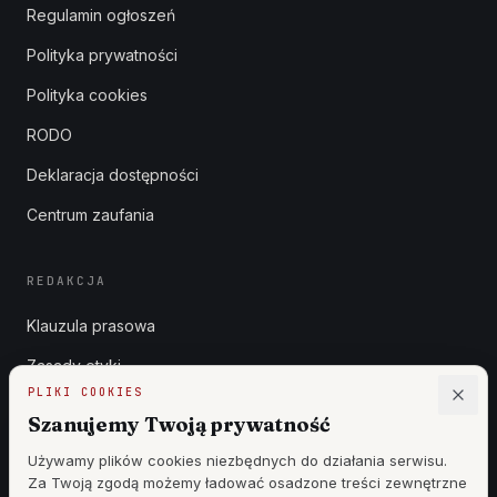
Regulamin ogłoszeń
Polityka prywatności
Polityka cookies
RODO
Deklaracja dostępności
Centrum zaufania
REDAKCJA
Klauzula prasowa
Zasady etyki
PLIKI COOKIES
Zgłoszenia DSA
Szanujemy Twoją prywatność
Reklama
Używamy plików cookies niezbędnych do działania serwisu.
Za Twoją zgodą możemy ładować osadzone treści zewnętrzne
Cennik