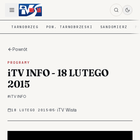
TARNOBRZEG
POW. TARNOBRZESKI
SANDOMIERZ
P
Powrót
PROGRAMY
iTV INFO - 18 LUTEGO
2015
#
iTV INFO
·
iTV Wisła
18 LUTEGO 2015
5