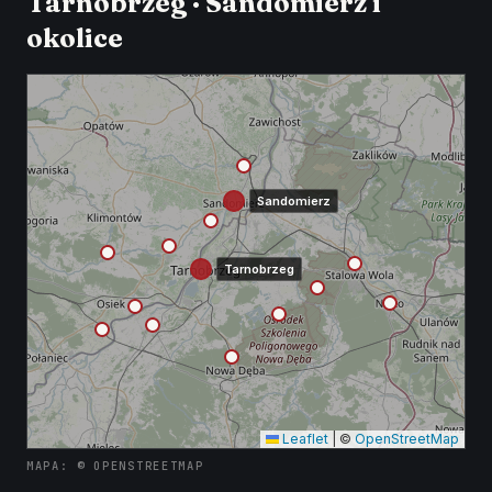
Tarnobrzeg · Sandomierz i
okolice
Sandomierz
Tarnobrzeg
Leaflet
|
©
OpenStreetMap
MAPA: © OPENSTREETMAP