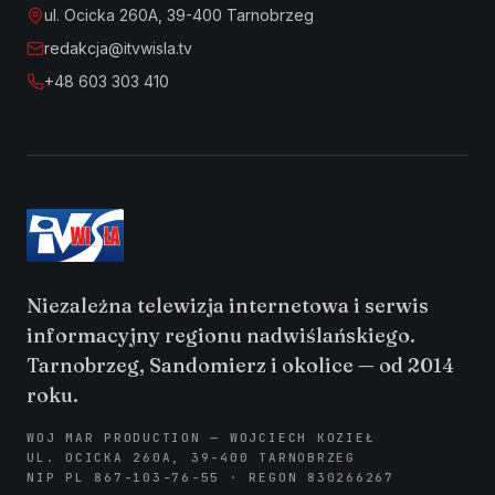
ul. Ocicka 260A, 39-400 Tarnobrzeg
redakcja@itvwisla.tv
+48 603 303 410
Niezależna telewizja internetowa i serwis
informacyjny regionu nadwiślańskiego.
Tarnobrzeg, Sandomierz i okolice — od 2014
roku.
WOJ MAR PRODUCTION — WOJCIECH KOZIEŁ
UL. OCICKA 260A, 39-400 TARNOBRZEG
NIP PL 867-103-76-55 · REGON 830266267