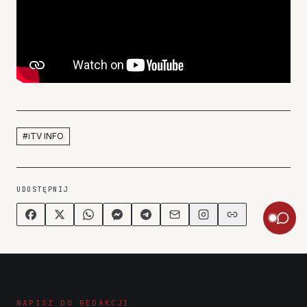
#
iTV INFO
UDOSTĘPNIJ
NAPISZ DO REDAKCJI