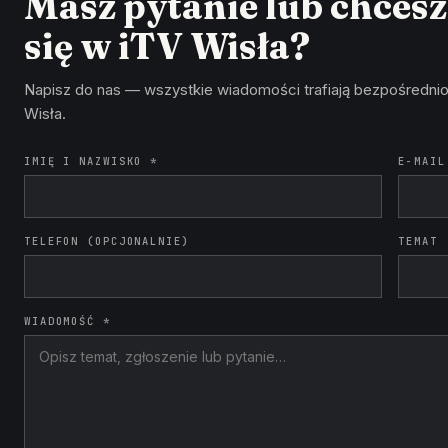
Masz pytanie lub chces
się w iTV Wisła?
Napisz do nas — wszystkie wiadomości trafiają bezpośrednio
Wisła.
IMIĘ I NAZWISKO *
E-MAIL
TELEFON (OPCJONALNIE)
TEMAT
WIADOMOŚĆ *