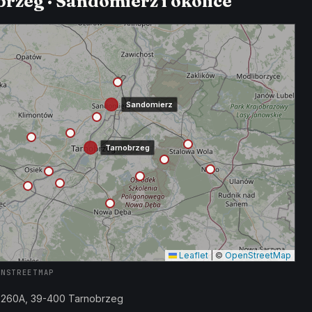
rzeg · Sandomierz i okolice
Sandomierz
Tarnobrzeg
Leaflet
|
©
OpenStreetMap
ENSTREETMAP
a 260A, 39-400 Tarnobrzeg