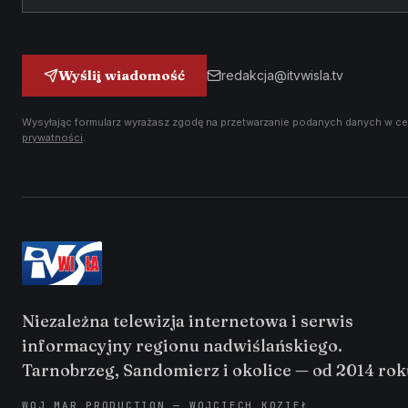
Wyślij wiadomość
redakcja@itvwisla.tv
Wysyłając formularz wyrażasz zgodę na przetwarzanie podanych danych w ce
prywatności
.
Niezależna telewizja internetowa i serwis
informacyjny regionu nadwiślańskiego.
Tarnobrzeg, Sandomierz i okolice — od 2014 rok
WOJ MAR PRODUCTION — WOJCIECH KOZIEŁ