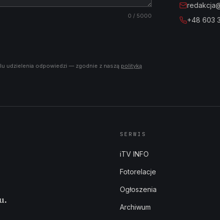
redakcja@i
0
/ 5000
+48 603 
lu udzielenia odpowiedzi — zgodnie z naszą
polityką
SERWIS
iTV INFO
Fotorelacje
Ogłoszenia
u.
Archiwum