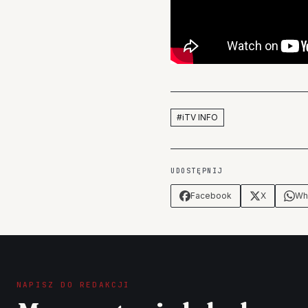
#
iTV INFO
UDOSTĘPNIJ
Facebook
X
Wh
NAPISZ DO REDAKCJI