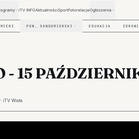
rogramy
iTV INFO
Aktualności
Sport
Fotorelacje
Ogłoszenia
OMIERZ
POW. SANDOMIERSKI
EDUKACJA
ZDROW
O - 15 PAŹDZIERNI
·
iTV Wisła
7