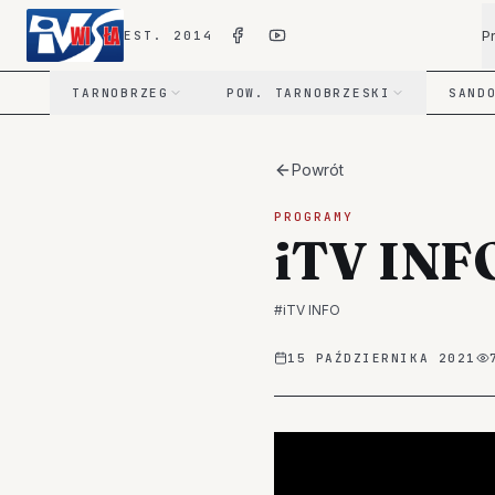
P
EST. 2014
TARNOBRZEG
POW. TARNOBRZESKI
SAND
Powrót
PROGRAMY
iTV INF
#
iTV INFO
15 PAŹDZIERNIKA 2021