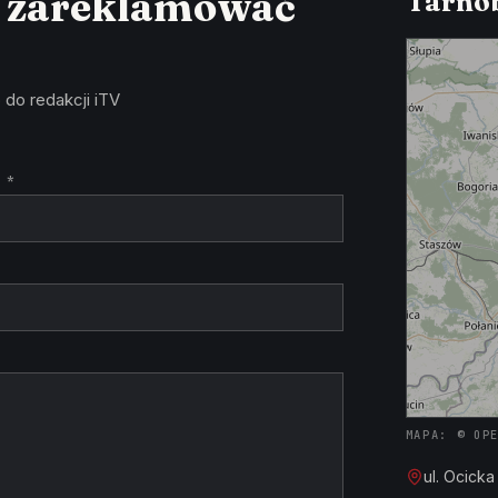
z zareklamować
Tarnob
 do redakcji iTV
 *
MAPA: © OP
ul. Ocick