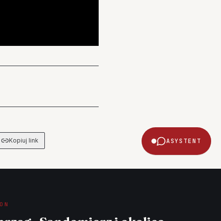
Kopiuj link
ASYSTENT
ON