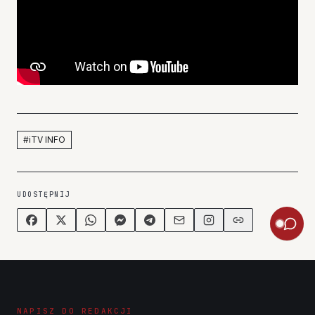
#
iTV INFO
UDOSTĘPNIJ
NAPISZ DO REDAKCJI