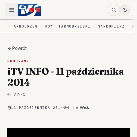
TARNOBRZEG
POW. TARNOBRZESKI
SANDOMIERZ
P
Powrót
PROGRAMY
iTV INFO - 11 października
2014
#
iTV INFO
·
iTV Wisła
11 PAŹDZIERNIKA 2014
4