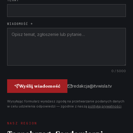
TEMAT
WIADOMOŚĆ *
0
/ 5000
Wyślij wiadomość
redakcja@itvwisla.tv
Wysyłając formularz wyrażasz zgodę na przetwarzanie podanych danych
w celu udzielenia odpowiedzi — zgodnie z naszą
polityką prywatności
.
NASZ REGION