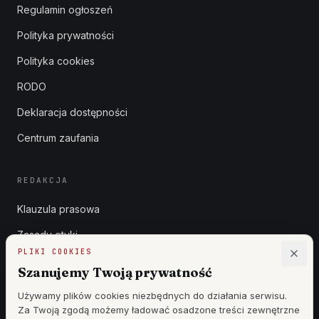
Regulamin ogłoszeń
Polityka prywatności
Polityka cookies
RODO
Deklaracja dostępności
Centrum zaufania
REDAKCJA
Klauzula prasowa
Zasady etyki
PLIKI COOKIES
Zgłoszenia DSA
Szanujemy Twoją prywatność
Reklama
Używamy plików cookies niezbędnych do działania serwisu.
Za Twoją zgodą możemy ładować osadzone treści zewnętrzne
Cennik