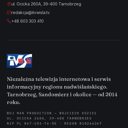
ul. Ocicka 260A, 39-400 Tarnobrzeg
redakcja@itvwisla.tv
+48 603 303 410
Niezależna telewizja internetowa i serwis
informacyjny regionu nadwiślańskiego.
Tarnobrzeg, Sandomierz i okolice — od 2014
roku.
WOJ MAR PRODUCTION — WOJCIECH KOZIEŁ
UL. OCICKA 260A, 39-400 TARNOBRZEG
NIP PL 867-103-76-55 · REGON 830266267