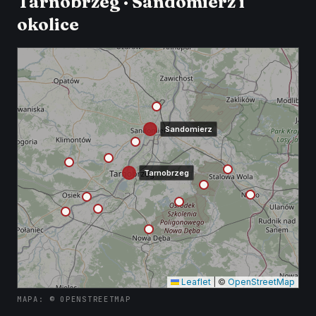
Tarnobrzeg · Sandomierz i
okolice
Sandomierz
Tarnobrzeg
Leaflet
|
©
OpenStreetMap
MAPA: © OPENSTREETMAP