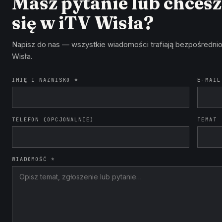
Masz pytanie lub chces
się w iTV Wisła?
Napisz do nas — wszystkie wiadomości trafiają bezpośrednio
Wisła.
IMIĘ I NAZWISKO *
E-MAIL
TELEFON (OPCJONALNIE)
TEMAT
WIADOMOŚĆ *