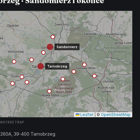
rzeg · Sandomierz i okolice
Sandomierz
Tarnobrzeg
Leaflet
|
©
OpenStreetMap
ENSTREETMAP
a 260A, 39-400 Tarnobrzeg