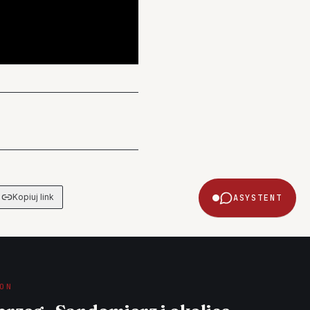
Kopiuj link
ASYSTENT
ON