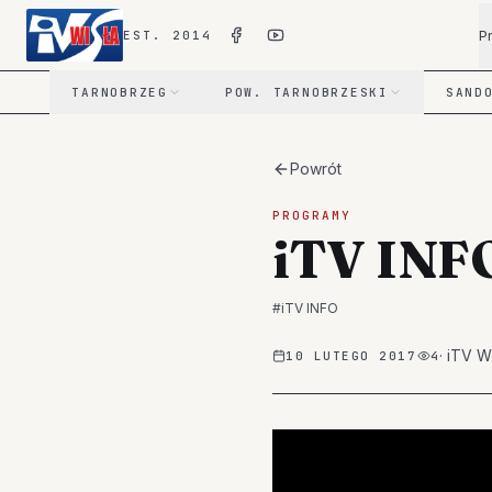
P
EST. 2014
TARNOBRZEG
POW. TARNOBRZESKI
SAND
Powrót
PROGRAMY
iTV INF
#
iTV INFO
·
iTV W
10 LUTEGO 2017
4