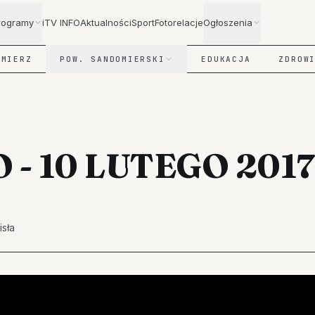
rogramy
iTV INFO
Aktualności
Sport
Fotorelacje
Ogłoszenia
OMIERZ
POW. SANDOMIERSKI
EDUKACJA
ZDROW
O - 10 LUTEGO 2017
isła