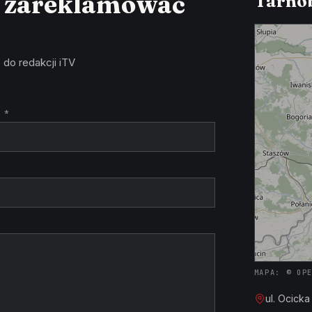
z zareklamować
Tarnob
 do redakcji iTV
 *
MAPA: © OP
ul. Ocick