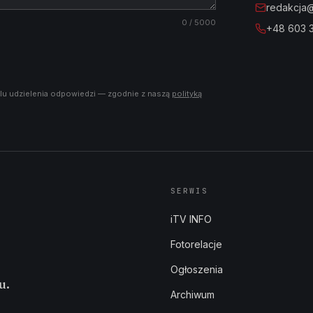
redakcja@i
0
/ 5000
+48 603 
lu udzielenia odpowiedzi — zgodnie z naszą
polityką
SERWIS
iTV INFO
Fotorelacje
Ogłoszenia
u.
Archiwum