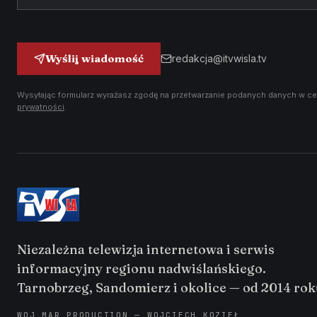
Wyślij wiadomość
redakcja@itvwisla.tv
Wysyłając formularz wyrażasz zgodę na przetwarzanie podanych danych w ce
prywatności
.
Niezależna telewizja internetowa i serwis
informacyjny regionu nadwiślańskiego.
Tarnobrzeg, Sandomierz i okolice — od 2014 rok
WOJ MAR PRODUCTION — WOJCIECH KOZIEŁ