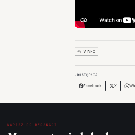
#
iTV INFO
UDOSTĘPNIJ
Facebook
X
Wh
NAPISZ DO REDAKCJI