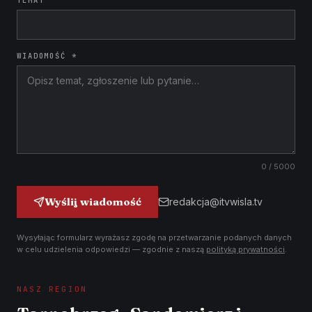
TEMAT
WIADOMOŚĆ *
0
/ 5000
Wyślij wiadomość
redakcja@itvwisla.tv
Wysyłając formularz wyrażasz zgodę na przetwarzanie podanych danych
w celu udzielenia odpowiedzi — zgodnie z naszą
polityką prywatności
.
NASZ REGION