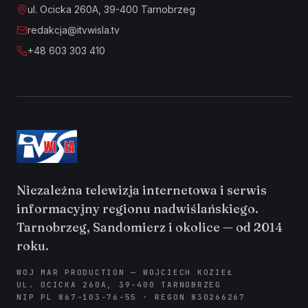
ul. Ocicka 260A, 39-400 Tarnobrzeg
redakcja@itvwisla.tv
+48 603 303 410
Niezależna telewizja internetowa i serwis
informacyjny regionu nadwiślańskiego.
Tarnobrzeg, Sandomierz i okolice — od 2014
roku.
WOJ MAR PRODUCTION — WOJCIECH KOZIEŁ
UL. OCICKA 260A, 39-400 TARNOBRZEG
NIP PL 867-103-76-55 · REGON 830266267