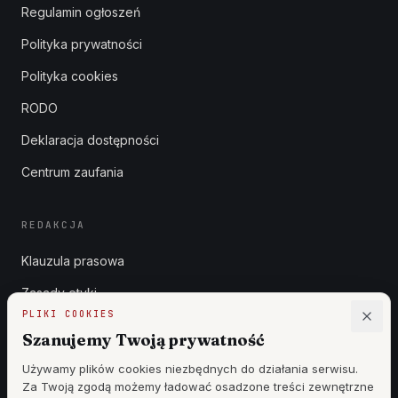
Regulamin ogłoszeń
Polityka prywatności
Polityka cookies
RODO
Deklaracja dostępności
Centrum zaufania
REDAKCJA
Klauzula prasowa
Zasady etyki
PLIKI COOKIES
Zgłoszenia DSA
Szanujemy Twoją prywatność
Reklama
Używamy plików cookies niezbędnych do działania serwisu.
Za Twoją zgodą możemy ładować osadzone treści zewnętrzne
Cennik