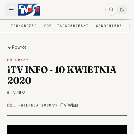
TARNOBRZEG
POW. TARNOBRZESKI
SANDOMIERZ
P
Powrót
PROGRAMY
iTV INFO - 10 KWIETNIA
2020
#
iTV INFO
·
iTV Wisła
10 KWIETNIA 2020
7