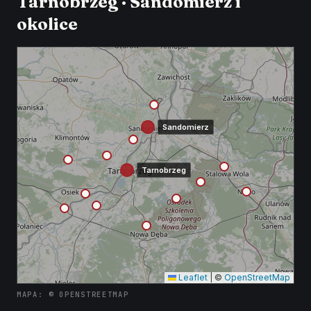
Tarnobrzeg · Sandomierz i
okolice
Sandomierz
Tarnobrzeg
Leaflet
|
©
OpenStreetMap
MAPA: © OPENSTREETMAP