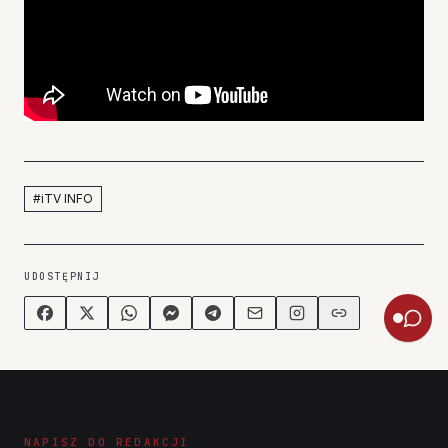
#
iTV INFO
UDOSTĘPNIJ
NAPISZ DO REDAKCJI