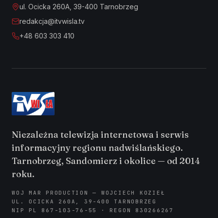
ul. Ocicka 260A, 39-400 Tarnobrzeg
redakcja@itvwisla.tv
+48 603 303 410
Niezależna telewizja internetowa i serwis
informacyjny regionu nadwiślańskiego.
Tarnobrzeg, Sandomierz i okolice — od 2014
roku.
WOJ MAR PRODUCTION — WOJCIECH KOZIEŁ
UL. OCICKA 260A, 39-400 TARNOBRZEG
NIP PL 867-103-76-55 · REGON 830266267