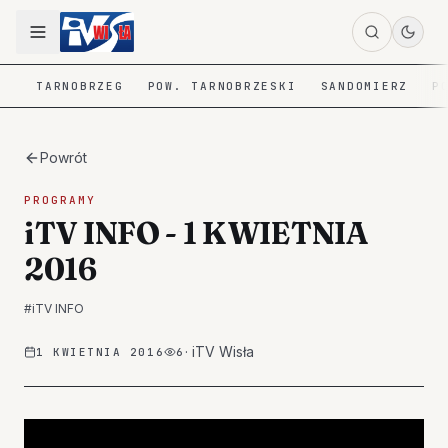
TARNOBRZEG
POW. TARNOBRZESKI
SANDOMIERZ
P
Powrót
PROGRAMY
iTV INFO - 1 KWIETNIA
2016
#
iTV INFO
·
iTV Wisła
1 KWIETNIA 2016
6