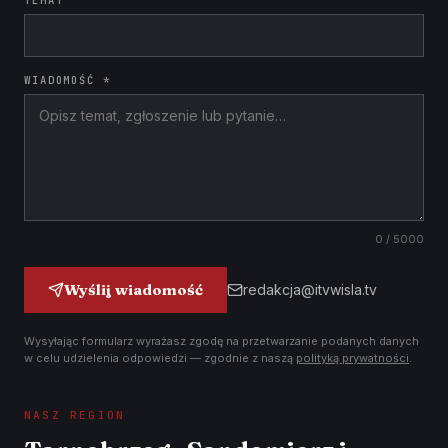
TEMAT
WIADOMOŚĆ *
0
/ 5000
Wyślij wiadomość
redakcja@itvwisla.tv
Wysyłając formularz wyrażasz zgodę na przetwarzanie podanych danych
w celu udzielenia odpowiedzi — zgodnie z naszą
polityką prywatności
.
NASZ REGION