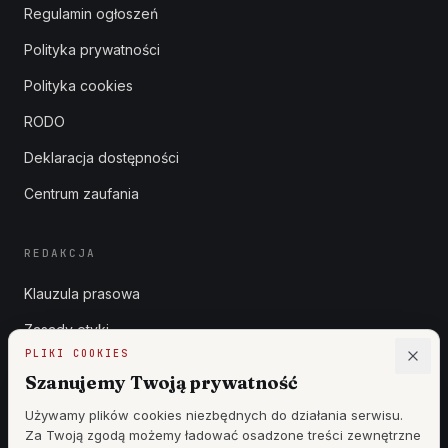
Regulamin ogłoszeń
Polityka prywatności
Polityka cookies
RODO
Deklaracja dostępności
Centrum zaufania
REDAKCJA
Klauzula prasowa
Zasady etyki
PLIKI COOKIES
Zgłoszenia DSA
Szanujemy Twoją prywatność
Reklama
Używamy plików cookies niezbędnych do działania serwisu.
Za Twoją zgodą możemy ładować osadzone treści zewnętrzne
Cennik