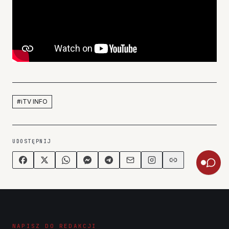
#
iTV INFO
UDOSTĘPNIJ
NAPISZ DO REDAKCJI