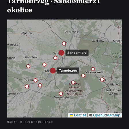
Tarnobrzeg · Sandomierz i
okolice
Sandomierz
Tarnobrzeg
Leaflet
|
©
OpenStreetMap
MAPA: © OPENSTREETMAP