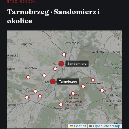
NASZ REGION
Tarnobrzeg · Sandomierz i
okolice
Sandomierz
Tarnobrzeg
Leaflet
|
©
OpenStreetMap