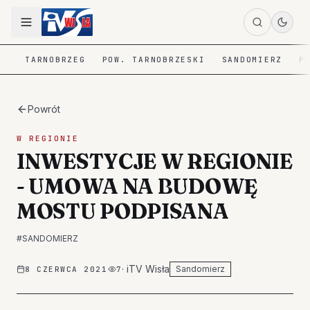
TARNOBRZEG
POW. TARNOBRZESKI
SANDOMIERZ
P
Powrót
W REGIONIE
INWESTYCJE W REGIONIE
- UMOWA NA BUDOWĘ
MOSTU PODPISANA
#
SANDOMIERZ
·
iTV Wisła
Sandomierz
8 CZERWCA 2021
7