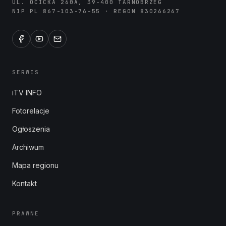
UL. OCICKA 260A, 39-400 TARNOBRZEG
NIP PL 867-103-76-55 · REGON 830266267
SERWIS
iTV INFO
Fotorelacje
Ogłoszenia
Archiwum
Mapa regionu
Kontakt
PRAWNE