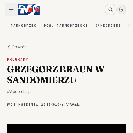
TARNOBRZEG
POW. TARNOBRZESKI
SANDOMIERZ
P
Powrót
PROGRAMY
GRZEGORZ BRAUN W
SANDOMIERZU
#
Videorelacje
·
iTV Wisła
21 KWIETNIA 2015
10