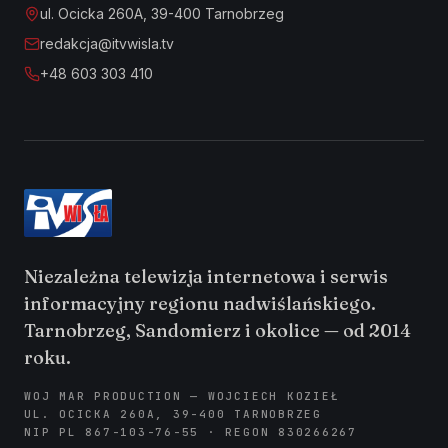
ul. Ocicka 260A, 39-400 Tarnobrzeg
redakcja@itvwisla.tv
+48 603 303 410
Niezależna telewizja internetowa i serwis
informacyjny regionu nadwiślańskiego.
Tarnobrzeg, Sandomierz i okolice — od 2014
roku.
WOJ MAR PRODUCTION — WOJCIECH KOZIEŁ
UL. OCICKA 260A, 39-400 TARNOBRZEG
NIP PL 867-103-76-55 · REGON 830266267