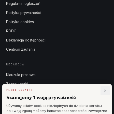
Regulamin ogłoszeń
Polityka prywatności
Polityka cookies
RODO
Deklaracja dostępności
Centrum zaufania
REDAKCJA
Klauzula prasowa
Zasady etyki
PLIKI COOKIES
Zgłoszenia DSA
Szanujemy Twoją prywatność
Reklama
Używamy plików cookies niezbędnych do działania serwisu.
Za Twoją zgodą możemy ładować osadzone treści zewnętrzne
Cennik