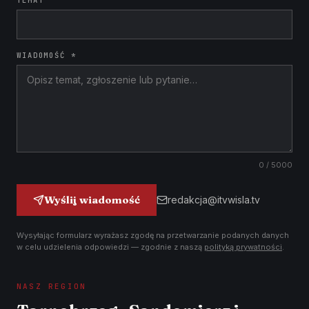
TEMAT
WIADOMOŚĆ *
0
/ 5000
Wyślij wiadomość
redakcja@itvwisla.tv
Wysyłając formularz wyrażasz zgodę na przetwarzanie podanych danych
w celu udzielenia odpowiedzi — zgodnie z naszą
polityką prywatności
.
NASZ REGION