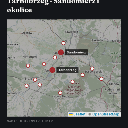
Tarnobrzeg · Sandomierz i
okolice
Sandomierz
Tarnobrzeg
Leaflet
|
©
OpenStreetMap
MAPA: © OPENSTREETMAP