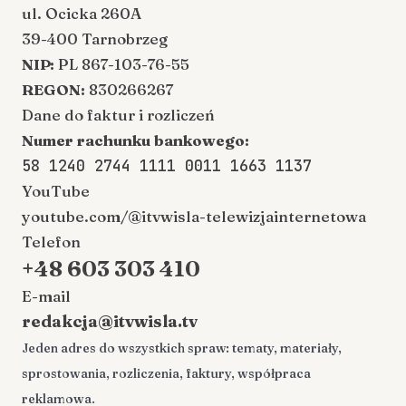
ul. Ocicka 260A
39-400 Tarnobrzeg
NIP:
PL 867-103-76-55
REGON:
830266267
Dane do faktur i rozliczeń
Numer rachunku bankowego:
58 1240 2744 1111 0011 1663 1137
YouTube
youtube.com/@itvwisla-telewizjainternetowa
Telefon
+48 603 303 410
E-mail
redakcja@itvwisla.tv
Jeden adres do wszystkich spraw: tematy, materiały,
sprostowania, rozliczenia, faktury, współpraca
reklamowa.