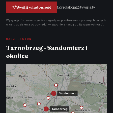
Wyślij wiadomość
redakcja@itvwisla.tv
Wysyłając formularz wyrażasz zgodę na przetwarzanie podanych danych
w celu udzielenia odpowiedzi — zgodnie z naszą
polityką prywatności
.
NASZ REGION
Tarnobrzeg · Sandomierz i
okolice
Sandomierz
Tarnobrzeg