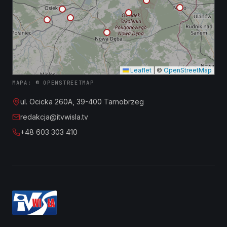
Leaflet
|
©
OpenStreetMap
MAPA: © OPENSTREETMAP
ul. Ocicka 260A, 39-400 Tarnobrzeg
redakcja@itvwisla.tv
+48 603 303 410