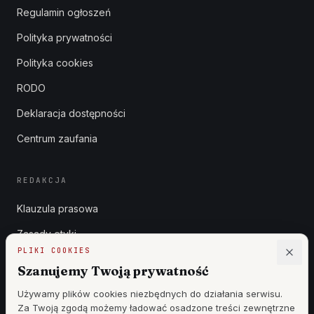
Regulamin ogłoszeń
Polityka prywatności
Polityka cookies
RODO
Deklaracja dostępności
Centrum zaufania
REDAKCJA
Klauzula prasowa
Zasady etyki
PLIKI COOKIES
Zgłoszenia DSA
Szanujemy Twoją prywatność
Reklama
Używamy plików cookies niezbędnych do działania serwisu.
Za Twoją zgodą możemy ładować osadzone treści zewnętrzne
Cennik