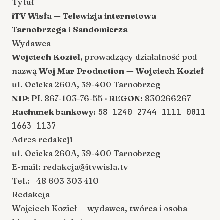
Tytuł
iTV Wisła — Telewizja internetowa
Tarnobrzega i Sandomierza
Wydawca
Wojciech Kozieł
, prowadzący działalność pod
nazwą
Woj Mar Production — Wojciech Kozieł
ul. Ocicka 260A, 39-400 Tarnobrzeg
NIP:
PL 867-103-76-55 ·
REGON:
830266267
Rachunek bankowy:
58 1240 2744 1111 0011
1663 1137
Adres redakcji
ul. Ocicka 260A, 39-400 Tarnobrzeg
E-mail:
redakcja@itvwisla.tv
Tel.:
+48 603 303 410
Redakcja
Wojciech Kozieł — wydawca, twórca i osoba