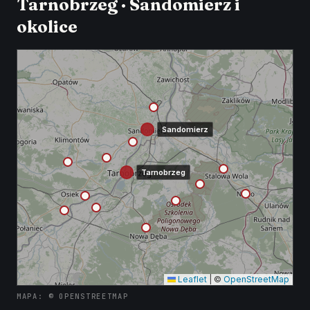
Tarnobrzeg · Sandomierz i
okolice
Sandomierz
Tarnobrzeg
Leaflet
|
©
OpenStreetMap
MAPA: © OPENSTREETMAP