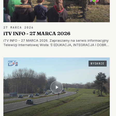
27 MARCA 2026
iTV INFO - 27 MARCA 2026
iTV INFO - 27 MARCA 2026. Zapraszamy na serwis informacyjny
Telewizji Internetowej Wisła: 1) EDUKACJA, INTEGRACJA I DOBRA
ZABAWA – WIOSNA Z MUNDUREM W TARNOBRZEGU 2) W
TARNOBRZEGU ZAPREZENTOWALI RÓŻNE PROFESJE – FESTIWAL
ZAWODÓW PO RAZ TRZE…
WYDANIE