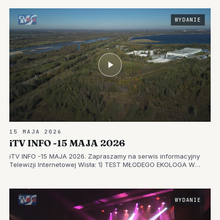
WYDANIE
15 MAJA 2026
iTV INFO -15 MAJA 2026
iTV INFO -15 MAJA 2026. Zapraszamy na serwis informacyjny
Telewizji Internetowej Wisła: 1) TEST MŁODEGO EKOLOGA W
TARNOBRZEGU – LIGA OCHRONY PRZYRODY STAWIA NA
EDUKACJĘ 2) STRAŻACKIE ŚWIĘTO W SUCHORZOWIE –
EFEKTOWNE POWITANIE NOWEGO SAMOCHO…
WYDANIE