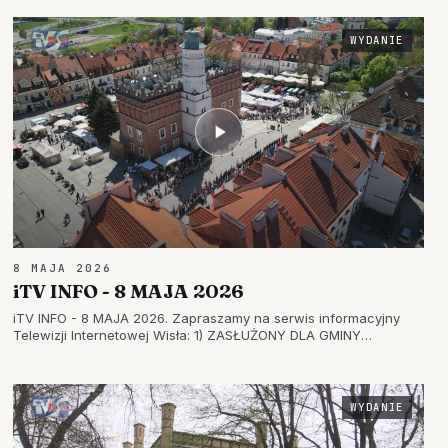
JUBILEUSZ 2) BOGU NA CHWAŁĘ, LUDZIOM NA RATUNEK –
UROCZYSTY DZIEŃ STRAŻAKA…
WYDANIE
8 MAJA 2026
iTV INFO - 8 MAJA 2026
iTV INFO - 8 MAJA 2026. Zapraszamy na serwis informacyjny
Telewizji Internetowej Wisła: 1) ZASŁUŻONY DLA GMINY
GORZYCE – KTO OTRZYMA ZASZCZYTNY TYTUŁ? 2)
WSPOMNIENIE KONSTYTUCJI 3 MAJA – W MIEJSCOWOŚCI
TRZEŚŃ UPAMIĘTNIONO BOHATERÓW 3) NAROD…
WYDANIE