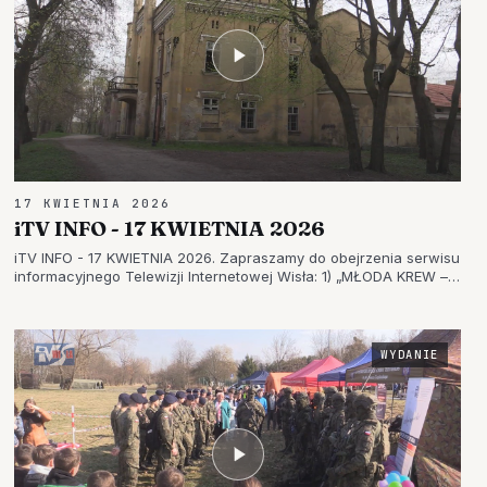
17 KWIETNIA 2026
iTV INFO - 17 KWIETNIA 2026
iTV INFO - 17 KWIETNIA 2026. Zapraszamy do obejrzenia serwisu
informacyjnego Telewizji Internetowej Wisła: 1) „MŁODA KREW –
BEZPIECZNA DROGA!” – W TARNOBRZEGU TWORZĄ NOWĄ
GENERACJĘ BOHATERÓW 2) WYSTAWA Z PRZESŁANIEM W
TARNOBRZEGU – UCZNIOWI…
WYDANIE