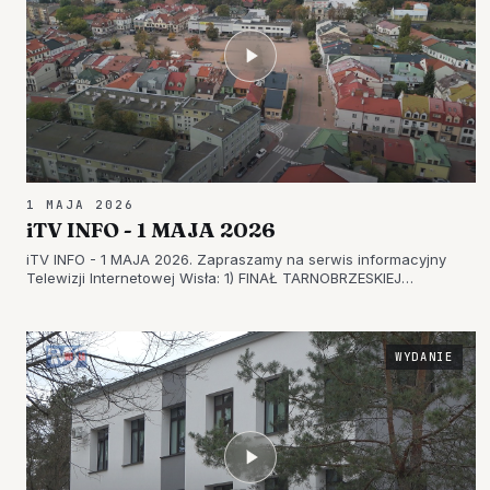
1 MAJA 2026
iTV INFO - 1 MAJA 2026
iTV INFO - 1 MAJA 2026. Zapraszamy na serwis informacyjny
Telewizji Internetowej Wisła: 1) FINAŁ TARNOBRZESKIEJ
AMATORSKIEJ LIGI PIŁKI SIATKOWEJ – DRUŻYNA MORGAN-
SIARKOPOLANIE NOWYM MISTRZEM 2) PRZEGLĄD PIOSENKI NA
SCENIE WOZOWNI – OGROMNE…
WYDANIE