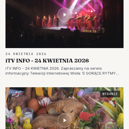
24 KWIETNIA 2026
iTV INFO - 24 KWIETNIA 2026
iTV INFO - 24 KWIETNIA 2026. Zapraszamy na serwis
informacyjny Telewizji Internetowej Wisła: 1) GORĄCE RYTMY
DISCO W ROLI GŁÓWNEJ – PORYWAJĄCY KONCERT W
TARNOBRZESKIM DOMU KULTURY 2) POWIATOWY TURNIEJ W
TARNOBRZEGU – EDUKACJA W ZAKRESIE BEZ…
WYDANIE