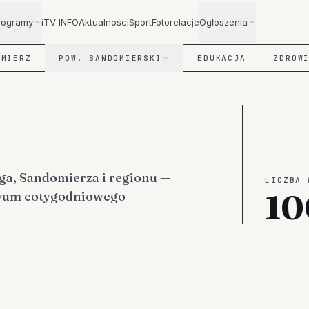
rogramy
iTV INFO
Aktualności
Sport
Fotorelacje
Ogłoszenia
OMIERZ
POW. SANDOMIERSKI
EDUKACJA
ZDROW
ga, Sandomierza i regionu —
LICZBA 
10
iwum cotygodniowego