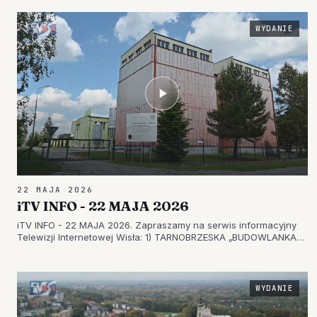
WYDANIE
22 MAJA 2026
iTV INFO - 22 MAJA 2026
iTV INFO - 22 MAJA 2026. Zapraszamy na serwis informacyjny
Telewizji Internetowej Wisła: 1) TARNOBRZESKA „BUDOWLANKA”
ZAPREZENTOWAŁA OFERTĘ – DZIEŃ OTWARTY SZKOŁY
ZGROMADZIŁ TŁUMY 2) W GRĘBOWIE DBAJĄ O FINANSE –
KOLEJNY ROK BEZ KREDYTÓW I Z…
WYDANIE