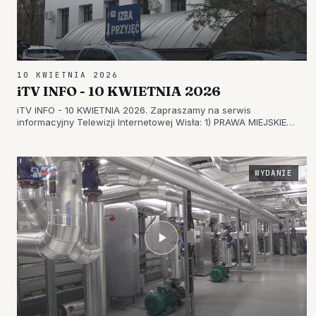
10 KWIETNIA 2026
iTV INFO - 10 KWIETNIA 2026
iTV INFO - 10 KWIETNIA 2026. Zapraszamy na serwis
informacyjny Telewizji Internetowej Wisła: 1) PRAWA MIEJSKIE
CORAZ BLIŻEJ – WNIOSEK GMINY GORZYCE W PODKARPACKIM
URZĘDZIE WOJEWÓDZKIM 2) EMOCJE WOKÓŁ SZPITALA
POWIATOWEGO – PORODÓWKA W NOWEJ…
WYDANIE