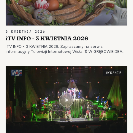
3 KWIETNIA 2026
iTV INFO - 3 KWIETNIA 2026
iTV INFO - 3 KWIETNIA 2026. Zapraszamy na serwis
informacyjny Telewizji Internetowej Wisła: 1) W GRĘBOWIE DBAJĄ
O TRADYCJE – UROCZYSTE OBCHODY NIEDZIELI PALMOWEJ 2)
NAJPIĘKNIEJSZA PALMA WIELKANOCNA – NIEDZIELA MĘKI
PAŃSKIEJ W TARNOBRZEGU 3)…
WYDANIE