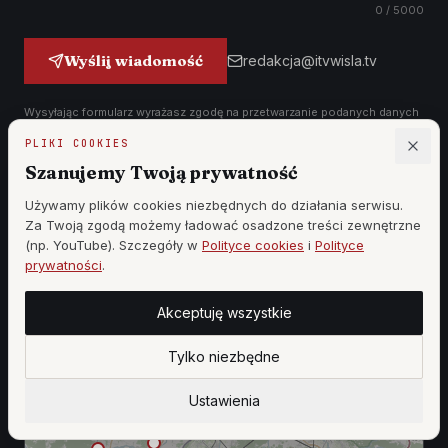
0
/ 5000
Wyślij wiadomość
redakcja@itvwisla.tv
Wysyłając formularz wyrażasz zgodę na przetwarzanie podanych danych
w celu udzielenia odpowiedzi — zgodnie z naszą
polityką prywatności
.
PLIKI COOKIES
Szanujemy Twoją prywatność
NASZ REGION
Używamy plików cookies niezbędnych do działania serwisu.
Tarnobrzeg · Sandomierz i
Za Twoją zgodą możemy ładować osadzone treści zewnętrzne
(np. YouTube). Szczegóły w
Polityce cookies
i
Polityce
okolice
prywatności
.
Akceptuję wszystkie
Tylko niezbędne
Ustawienia
Sandomierz