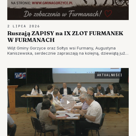
2 LIPCA 2026
Ruszają ZAPISY na IX ZLOT FURMANEK
W FURMANACH
Wójt Gminy Gorzyce oraz Sołtys wsi Furmany, Augustyna
Kaniszewska, serdecznie zapraszają na kolejną, dziewiątą już
edycję wyjątkowego wydarzenia – IX Zlot…
AKTUALNOŚCI