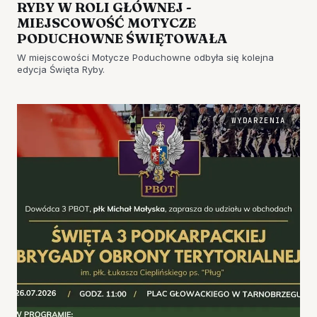
RYBY W ROLI GŁÓWNEJ -
MIEJSCOWOŚĆ MOTYCZE
PODUCHOWNE ŚWIĘTOWAŁA
W miejscowości Motycze Poduchowne odbyła się kolejna
edycja Święta Ryby.
WYDARZENIA