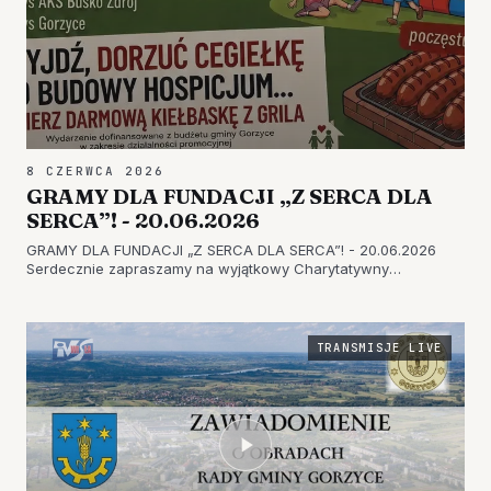
8 CZERWCA 2026
GRAMY DLA FUNDACJI „Z SERCA DLA
SERCA”! - 20.06.2026
GRAMY DLA FUNDACJI „Z SERCA DLA SERCA”! - 20.06.2026
Serdecznie zapraszamy na wyjątkowy Charytatywny
Międzywojewódzki Turniej Piłki Nożnej Old Boys o Puchar Wójta
Gminy Gorzyce Pana Leszka Surdego. 📅 20 czerwca 2026 r.
(sobota) 🕑 Start: god…
TRANSMISJE LIVE