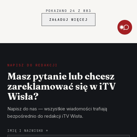
edukacyjno – profilaktycznym, promujące bezpieczeństwo,
ratownictwo oraz działal…
POKAZANO
24
Z
883
ZAŁADUJ WIĘCEJ
NAPISZ DO REDAKCJI
Masz pytanie lub chcesz
zareklamować się w iTV
Wisła?
Napisz do nas — wszystkie wiadomości trafiają
bezpośrednio do redakcji iTV Wisła.
IMIĘ I NAZWISKO *