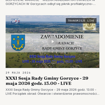
GORZYCACH W Gorzycach odbył się piknik profilaktyczno-
edukacyjny, który połączono z pokazami służb mundurowych.
Wydarzenie odbyło się pod hasłem Wielka Akademia
Ratownicza "Sarex - Bezpieczn…
TRANSMISJE LIVE
29 MAJA 2026
XXXI Sesja Rady Gminy Gorzyce - 29
maja 2026 godz. 13.00 - LIVE
XXXI Sesja Rady Gminy Gorzyce - 29 maja 2026 godz. 13.00 -
LIVE Porządek obrad: Otwarcie i stwierdzenie prawomocności
obrad. Przedstawienie porządku obrad. Informacja o
sporządzonym protokole z XXX sesji Rady Gminy Gorzyce -